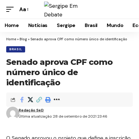
Aa
Home
Notícias
Sergipe
Brasil
Mundo
Ec
Home
»
Blog
»
Senado aprova CPF como número único de identificação
BRASIL
Senado aprova CPF como
número único de
identificação
Redação SeD
Última atualização: 28 de setembro de 2021 23:46
O Senado aprovou o projeto que define a inscrição