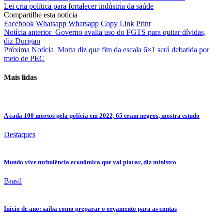
Lei cria política para fortalecer indústria da saúde
Compartilhe esta notícia
Facebook
Whatsapp
Whatsapp
Copy Link
Print
Notícia anterior
Governo avalia uso do FGTS para quitar dívidas,
diz Durigan
Próxima Notícia
Motta diz que fim da escala 6×1 será debatida por
meio de PEC
Mais lidas
A cada 100 mortos pela polícia em 2022, 65 eram negros, mostra estudo
Destaques
Mundo vive turbulência econômica que vai piorar, diz ministro
Brasil
Início de ano: saiba como preparar o orçamento para as contas