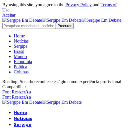
By using this site, you agree to the
Privacy Policy
and
Terms of
Use
.
Aceitar
Home
Notícias
Sergipe
Brasil
Mundo
Economia
Política
Colunas
Reading:
Senado reconhece estágio como experiência profissional
Compartilhar
Font Resizer
Aa
Font Resizer
Aa
Home
Notícias
Sergipe