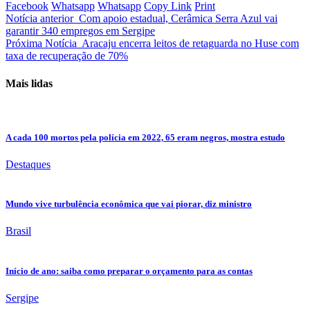
Facebook
Whatsapp
Whatsapp
Copy Link
Print
Notícia anterior
Com apoio estadual, Cerâmica Serra Azul vai
garantir 340 empregos em Sergipe
Próxima Notícia
Aracaju encerra leitos de retaguarda no Huse com
taxa de recuperação de 70%
Mais lidas
A cada 100 mortos pela polícia em 2022, 65 eram negros, mostra estudo
Destaques
Mundo vive turbulência econômica que vai piorar, diz ministro
Brasil
Início de ano: saiba como preparar o orçamento para as contas
Sergipe