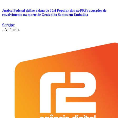
Justiça Federal define a data de Júri Popular dos ex-PRFs acusados de
envolvimento na morte de Genivaldo Santos em Umbaúba
Sergipe
- Anúncio-