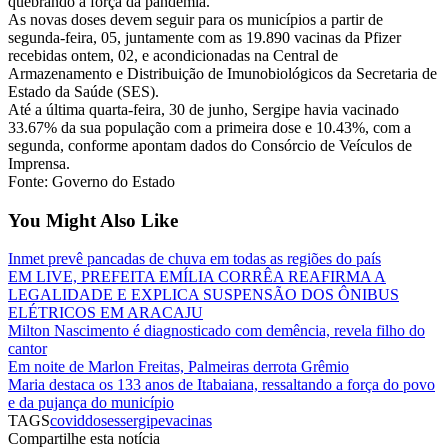
quebrando a força da pandemia.
As novas doses devem seguir para os municípios a partir de
segunda-feira, 05, juntamente com as 19.890 vacinas da Pfizer
recebidas ontem, 02, e acondicionadas na Central de
Armazenamento e Distribuição de Imunobiológicos da Secretaria de
Estado da Saúde (SES).
Até a última quarta-feira, 30 de junho, Sergipe havia vacinado
33.67% da sua população com a primeira dose e 10.43%, com a
segunda, conforme apontam dados do Consórcio de Veículos de
Imprensa.
Fonte: Governo do Estado
You Might Also Like
Inmet prevê pancadas de chuva em todas as regiões do país
EM LIVE, PREFEITA EMÍLIA CORRÊA REAFIRMA A
LEGALIDADE E EXPLICA SUSPENSÃO DOS ÔNIBUS
ELÉTRICOS EM ARACAJU
Milton Nascimento é diagnosticado com demência, revela filho do
cantor
Em noite de Marlon Freitas, Palmeiras derrota Grêmio
Maria destaca os 133 anos de Itabaiana, ressaltando a força do povo
e da pujança do município
TAGS
covid
doses
sergipe
vacinas
Compartilhe esta notícia