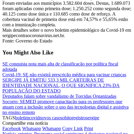
Foram enviadas aos municípios 3.582.604 doses. Destas, 1.689.073
foram aplicadas como primeira dose; 1.250.252 como segunda dose;
40.125 como dose única e 110.685 como dose de reforço. A
cobertura vacinal de primeira dose está em 74,57% e 55,65% estão
com a imunização completa.
Mais detalhes sobre o novo boletim epidemiológico da Covid-19 em
sergipecontraocoronavirus.net.br.
Fonte: Governo do Estado
You Might Also Like
SE conquista nota mais alta de classificação por política fiscal
adotada
Covid-19: SE não exigirá prescrição médica para vacinar crianças
SERGIPE JÁ EMITIU 533,3 MIL CARTEIRAS DE
IDENTIDADE NACIONAL, O QUE SIGNIFICA 23% DA
POPULAÇÃO DO ESTADO
Deputados falam sobre vandalismo de Torcidas Organizadas
Socorro: SEMED promove capacitação para os professores que
atuam com a inclusão sobre o uso das tecnologias digital e assistiva
no ensino remoto
TAGS
boletim
covid
novos casos
obito
registro
sergipe
Compartilhe esta notícia
Facebook
Whatsapp
Whatsapp
Copy Link
Print
Notícia anterior
Programa social sergipano é destaque nacional no