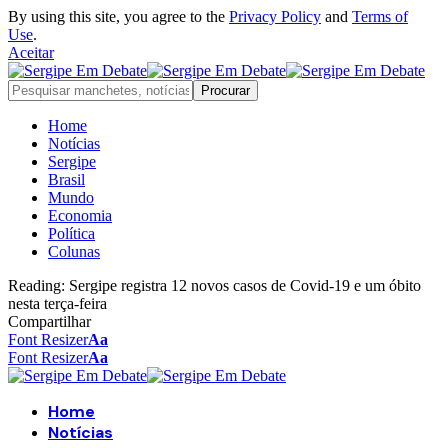
By using this site, you agree to the
Privacy Policy
and
Terms of
Use
.
Aceitar
Home
Notícias
Sergipe
Brasil
Mundo
Economia
Política
Colunas
Reading:
Sergipe registra 12 novos casos de Covid-19 e um óbito
nesta terça-feira
Compartilhar
Font Resizer
Aa
Font Resizer
Aa
Home
Notícias