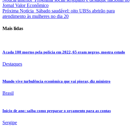
Jornal Valor Econômico
Próxima Notícia
Sábado saudável: oito UBSs abrirão para
atendimento às mulheres no dia 20
Mais lidas
A cada 100 mortos pela polícia em 2022, 65 eram negros, mostra estudo
Destaques
Mundo vive turbulência econômica que vai piorar, diz ministro
Brasil
Início de ano: saiba como preparar o orçamento para as contas
Sergipe