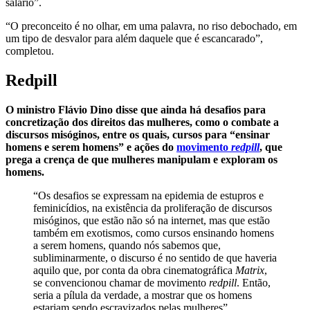
salário”.
“O preconceito é no olhar, em uma palavra, no riso debochado, em
um tipo de desvalor para além daquele que é escancarado”,
completou.
Redpill
O ministro Flávio Dino disse que ainda há desafios para
concretização dos direitos das mulheres, como o combate a
discursos misóginos, entre os quais, cursos para “ensinar
homens e serem homens” e ações do
movimento
redpill
, que
prega a crença de que mulheres manipulam e exploram os
homens.
“Os desafios se expressam na epidemia de estupros e
feminicídios, na existência da proliferação de discursos
misóginos, que estão não só na internet, mas que estão
também em exotismos, como cursos ensinando homens
a serem homens, quando nós sabemos que,
subliminarmente, o discurso é no sentido de que haveria
aquilo que, por conta da obra cinematográfica
Matrix
,
se convencionou chamar de movimento
redpill
. Então,
seria a pílula da verdade, a mostrar que os homens
estariam sendo escravizados pelas mulheres”,