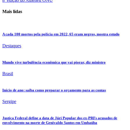
8ª edição do Atheneu ONU
Mais lidas
A cada 100 mortos pela polícia em 2022, 65 eram negros, mostra estudo
Destaques
Mundo vive turbulência econômica que vai piorar, diz ministro
Brasil
Início de ano: saiba como preparar o orçamento para as contas
Sergipe
Justiça Federal define a data de Júri Popular dos ex-PRFs acusados de
envolvimento na morte de Genivaldo Santos em Umbaúba