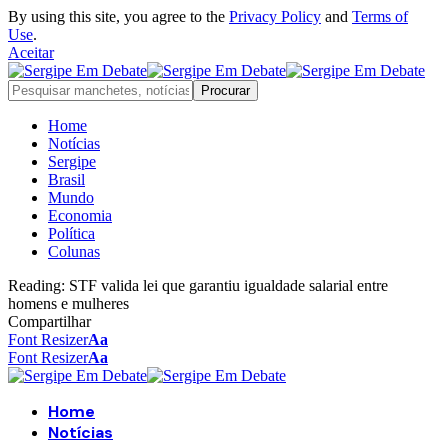
By using this site, you agree to the
Privacy Policy
and
Terms of
Use
.
Aceitar
Home
Notícias
Sergipe
Brasil
Mundo
Economia
Política
Colunas
Reading:
STF valida lei que garantiu igualdade salarial entre
homens e mulheres
Compartilhar
Font Resizer
Aa
Font Resizer
Aa
Home
Notícias