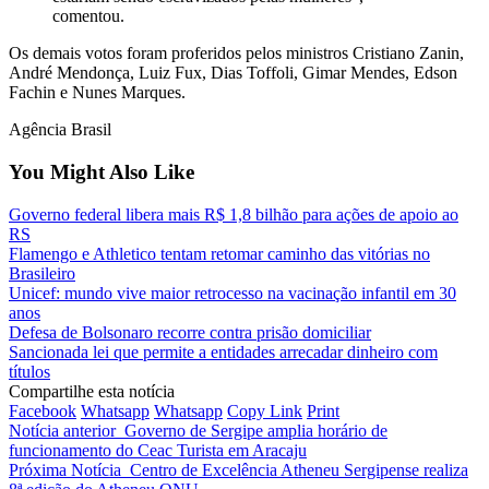
comentou.
Os demais votos foram proferidos pelos ministros Cristiano Zanin,
André Mendonça, Luiz Fux, Dias Toffoli, Gimar Mendes, Edson
Fachin e Nunes Marques.
Agência Brasil
You Might Also Like
Governo federal libera mais R$ 1,8 bilhão para ações de apoio ao
RS
Flamengo e Athletico tentam retomar caminho das vitórias no
Brasileiro
Unicef: mundo vive maior retrocesso na vacinação infantil em 30
anos
Defesa de Bolsonaro recorre contra prisão domiciliar
Sancionada lei que permite a entidades arrecadar dinheiro com
títulos
Compartilhe esta notícia
Facebook
Whatsapp
Whatsapp
Copy Link
Print
Notícia anterior
Governo de Sergipe amplia horário de
funcionamento do Ceac Turista em Aracaju
Próxima Notícia
Centro de Excelência Atheneu Sergipense realiza