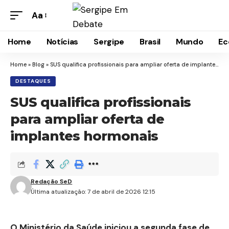
Aa
Home
Notícias
Sergipe
Brasil
Mundo
Ec
Home
»
Blog
»
SUS qualifica profissionais para ampliar oferta de implantes hormonais
DESTAQUES
SUS qualifica profissionais
para ampliar oferta de
implantes hormonais
Redação SeD
Última atualização: 7 de abril de 2026 12:15
O
Ministério da Saúde
iniciou a segunda fase de