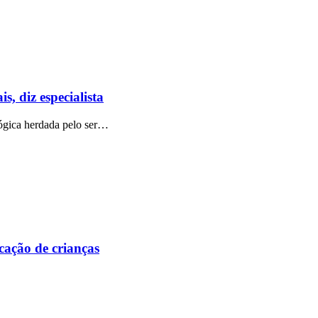
, diz especialista
lógica herdada pelo ser…
ação de crianças
…