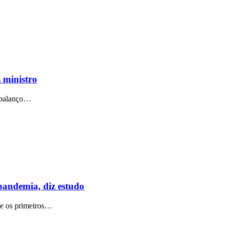
 ministro
m balanço…
pandemia, diz estudo
ue os primeiros…