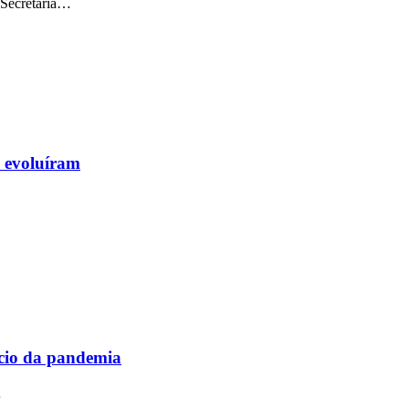
 Secretaria…
s evoluíram
ício da pandemia
…