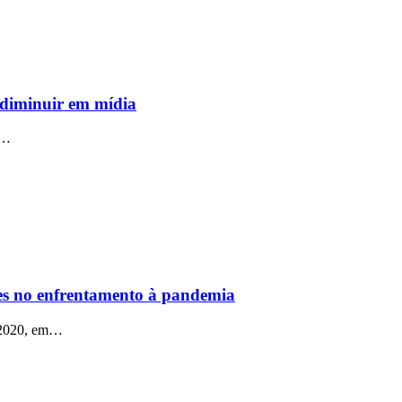
 diminuir em mídia
o…
es no enfrentamento à pandemia
i 2020, em…