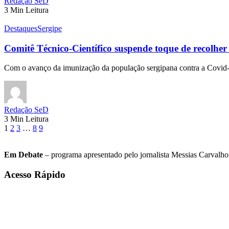
Redação SeD
3 Min Leitura
Destaques
Sergipe
Comitê Técnico-Científico suspende toque de recolher
Com o avanço da imunização da população sergipana contra a Covi
Redação SeD
3 Min Leitura
1
2
3
…
8
9
Em Debate
– programa apresentado pelo jornalista Messias Carvalho. 
Acesso Rápido