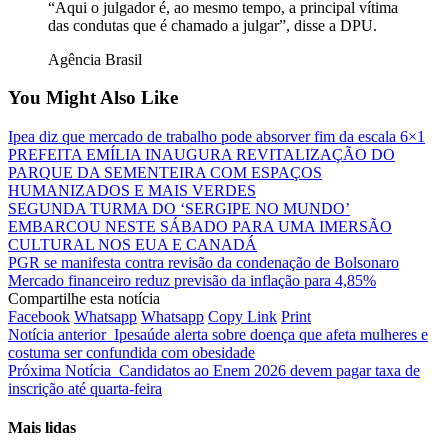
“Aqui o julgador é, ao mesmo tempo, a principal vítima
das condutas que é chamado a julgar”, disse a DPU.
Agência Brasil
You Might Also Like
Ipea diz que mercado de trabalho pode absorver fim da escala 6×1
PREFEITA EMÍLIA INAUGURA REVITALIZAÇÃO DO
PARQUE DA SEMENTEIRA COM ESPAÇOS
HUMANIZADOS E MAIS VERDES
SEGUNDA TURMA DO ‘SERGIPE NO MUNDO’
EMBARCOU NESTE SÁBADO PARA UMA IMERSÃO
CULTURAL NOS EUA E CANADÁ
PGR se manifesta contra revisão da condenação de Bolsonaro
Mercado financeiro reduz previsão da inflação para 4,85%
Compartilhe esta notícia
Facebook
Whatsapp
Whatsapp
Copy Link
Print
Notícia anterior
Ipesaúde alerta sobre doença que afeta mulheres e
costuma ser confundida com obesidade
Próxima Notícia
Candidatos ao Enem 2026 devem pagar taxa de
inscrição até quarta-feira
Mais lidas