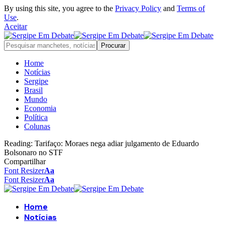
By using this site, you agree to the
Privacy Policy
and
Terms of
Use
.
Aceitar
Home
Notícias
Sergipe
Brasil
Mundo
Economia
Política
Colunas
Reading:
Tarifaço: Moraes nega adiar julgamento de Eduardo
Bolsonaro no STF
Compartilhar
Font Resizer
Aa
Font Resizer
Aa
Home
Notícias