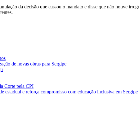
 anulação da decisão que cassou o mandato e disse que não houve irreg
tentes.
nos
zação de novas obras para Sergipe
ju
da Corte pela CPI
rede estadual e reforça compromisso com educação inclusiva em Sergipe