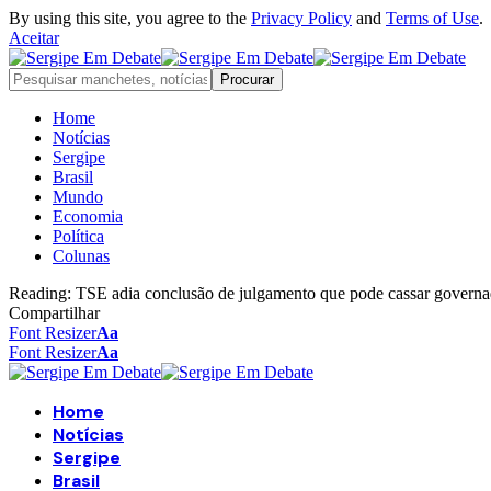
By using this site, you agree to the
Privacy Policy
and
Terms of Use
.
Aceitar
Home
Notícias
Sergipe
Brasil
Mundo
Economia
Política
Colunas
Reading:
TSE adia conclusão de julgamento que pode cassar govern
Compartilhar
Font Resizer
Aa
Font Resizer
Aa
Home
Notícias
Sergipe
Brasil