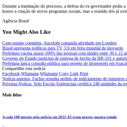
Durante a tramitação do processo, a defesa do ex-governador pediu a
houve a criação de novos programas sociais, mas a reunião dos já exis
Agência Brasil
You Might Also Like
Com equipe completa, Ancelotti comanda atividade em Londres
Brasil apresenta políticas para TV 3.0 em feira mundial de inovação
Prefeitura vacina quase 100% das pessoas com idades entre 30 e 22 a
Governo do Estado participa de entrega de trecho da BR-101 e autori
Prefeitura lança consulta pública para projeto de droneports em Araca
Compartilhe esta notícia
Facebook
Whatsapp
Whatsapp
Copy Link
Print
Notícia anterior
Fachin repudia pedido de indiciamento de ministros 
Próxima Notícia
Selo Escola Antirracista certifica 248 unidades da 
Mais lidas
A cada 100 mortos pela polícia em 2022, 65 eram negros, mostra estudo