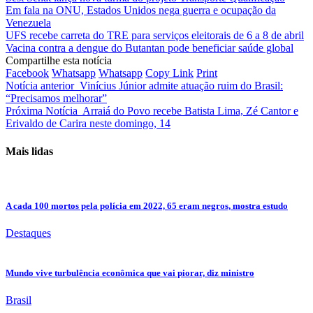
Em fala na ONU, Estados Unidos nega guerra e ocupação da
Venezuela
UFS recebe carreta do TRE para serviços eleitorais de 6 a 8 de abril
Vacina contra a dengue do Butantan pode beneficiar saúde global
Compartilhe esta notícia
Facebook
Whatsapp
Whatsapp
Copy Link
Print
Notícia anterior
Vinícius Júnior admite atuação ruim do Brasil:
“Precisamos melhorar”
Próxima Notícia
Arraiá do Povo recebe Batista Lima, Zé Cantor e
Erivaldo de Carira neste domingo, 14
Mais lidas
A cada 100 mortos pela polícia em 2022, 65 eram negros, mostra estudo
Destaques
Mundo vive turbulência econômica que vai piorar, diz ministro
Brasil