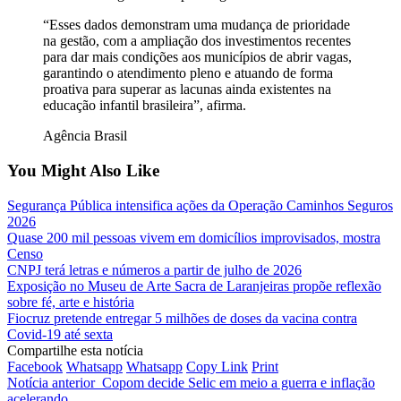
“Esses dados demonstram uma mudança de prioridade
na gestão, com a ampliação dos investimentos recentes
para dar mais condições aos municípios de abrir vagas,
garantindo o atendimento pleno e atuando de forma
proativa para superar as lacunas ainda existentes na
educação infantil brasileira”, afirma.
Agência Brasil
You Might Also Like
Segurança Pública intensifica ações da Operação Caminhos Seguros
2026
Quase 200 mil pessoas vivem em domicílios improvisados, mostra
Censo
CNPJ terá letras e números a partir de julho de 2026
Exposição no Museu de Arte Sacra de Laranjeiras propõe reflexão
sobre fé, arte e história
Fiocruz pretende entregar 5 milhões de doses da vacina contra
Covid-19 até sexta
Compartilhe esta notícia
Facebook
Whatsapp
Whatsapp
Copy Link
Print
Notícia anterior
Copom decide Selic em meio a guerra e inflação
acelerando