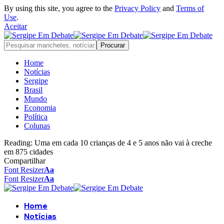
By using this site, you agree to the
Privacy Policy
and
Terms of
Use
.
Aceitar
Home
Notícias
Sergipe
Brasil
Mundo
Economia
Política
Colunas
Reading:
Uma em cada 10 crianças de 4 e 5 anos não vai à creche
em 875 cidades
Compartilhar
Font Resizer
Aa
Font Resizer
Aa
Home
Notícias