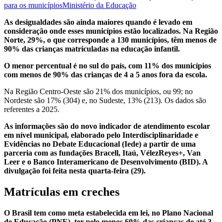
para os municípios
Ministério da Educação
As desigualdades são ainda maiores quando é levado em
consideração onde esses municípios estão localizados. Na Região
Norte, 29%, o que corresponde a 130 municípios, têm menos de
90% das crianças matriculadas na educação infantil.
O menor percentual é no sul do país, com 11% dos municípios
com menos de 90% das crianças de 4 a 5 anos fora da escola.
Na Região Centro-Oeste são 21% dos municípios, ou 99; no
Nordeste são 17% (304) e, no Sudeste, 13% (213). Os dados são
referentes a 2025.
As informações são do novo indicador de atendimento escolar
em nível municipal, elaborado pelo Interdisciplinaridade e
Evidências no Debate Educacional (Iede) a partir de uma
parceria com as fundações Bracell, Itaú, VélezReyes+, Van
Leer e o Banco Interamericano de Desenvolvimento (BID). A
divulgação foi feita nesta quarta-feira (29).
Matrículas em creches
O Brasil tem como meta estabelecida em lei, no Plano Nacional
de Educação (PNE), ter pelo menos 60% das crianças de até 3