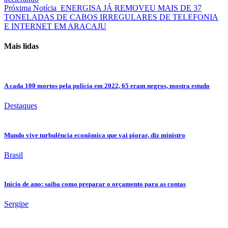
Próxima Notícia
ENERGISA JÁ REMOVEU MAIS DE 37
TONELADAS DE CABOS IRREGULARES DE TELEFONIA
E INTERNET EM ARACAJU
Mais lidas
A cada 100 mortos pela polícia em 2022, 65 eram negros, mostra estudo
Destaques
Mundo vive turbulência econômica que vai piorar, diz ministro
Brasil
Início de ano: saiba como preparar o orçamento para as contas
Sergipe