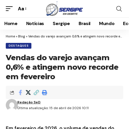
Aa
Home
Notícias
Sergipe
Brasil
Mundo
Ec
Home
»
Blog
»
Vendas do varejo avançam 0,6% e atingem novo recorde em fevereiro
DESTAQUES
Vendas do varejo avançam
0,6% e atingem novo recorde
em fevereiro
Redação SeD
Última atualização: 15 de abril de 2026 10:11
Em fevereiro de 2026, o volume de vendas do