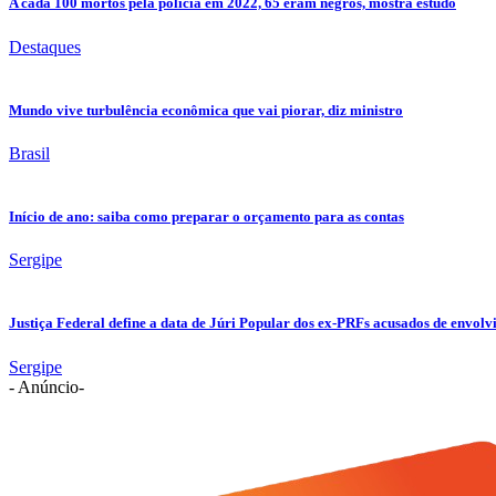
A cada 100 mortos pela polícia em 2022, 65 eram negros, mostra estudo
Destaques
Mundo vive turbulência econômica que vai piorar, diz ministro
Brasil
Início de ano: saiba como preparar o orçamento para as contas
Sergipe
Justiça Federal define a data de Júri Popular dos ex-PRFs acusados de env
Sergipe
- Anúncio-