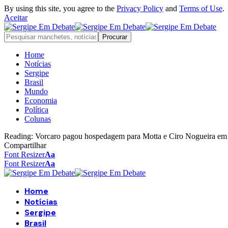
By using this site, you agree to the
Privacy Policy
and
Terms of Use
.
Aceitar
Home
Notícias
Sergipe
Brasil
Mundo
Economia
Política
Colunas
Reading:
Vorcaro pagou hospedagem para Motta e Ciro Nogueira em 
Compartilhar
Font Resizer
Aa
Font Resizer
Aa
Home
Notícias
Sergipe
Brasil