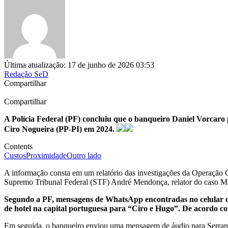
Última atualização: 17 de junho de 2026 03:53
Redação SeD
Compartilhar
Compartilhar
A Polícia Federal (PF) concluiu que o banqueiro Daniel Vorcar
Ciro Nogueira (PP-PI) em 2024.
Contents
Custos
Proximidade
Outro lado
A informação consta em um relatório das investigações da Operação C
Supremo Tribunal Federal (STF) André Mendonça, relator do caso Ma
Segundo a PF, mensagens de WhatsApp encontradas no celular do
de hotel na capital portuguesa para “Ciro e Hugo”. De acordo co
Em seguida, o banqueiro enviou uma mensagem de áudio para Serrano