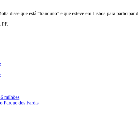
 Motta disse que está “tranquilo” e que esteve em Lisboa para particip
a PF.
e
t
36 milhões
o Parque dos Faróis