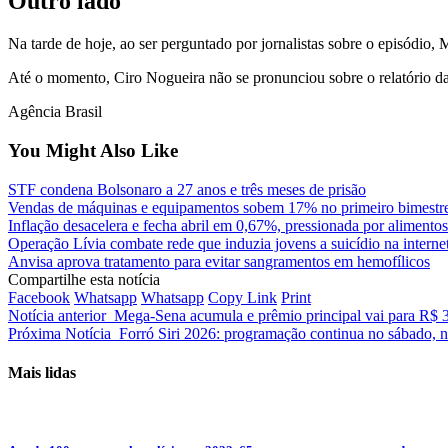
Outro lado
Na tarde de hoje, ao ser perguntado por jornalistas sobre o episódio,
Até o momento, Ciro Nogueira não se pronunciou sobre o relatório d
Agência Brasil
You Might Also Like
STF condena Bolsonaro a 27 anos e três meses de prisão
Vendas de máquinas e equipamentos sobem 17% no primeiro bimestr
Inflação desacelera e fecha abril em 0,67%, pressionada por alimentos
Operação Lívia combate rede que induzia jovens a suicídio na interne
Anvisa aprova tratamento para evitar sangramentos em hemofílicos
Compartilhe esta notícia
Facebook
Whatsapp
Whatsapp
Copy Link
Print
Notícia anterior
Mega-Sena acumula e prêmio principal vai para R$ 
Próxima Notícia
Forró Siri 2026: programação continua no sábado, n
Mais lidas