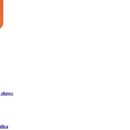
e shows
édica