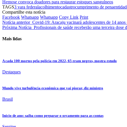
Hemose convoca doadores para restaurar estoques sanguíneos
TAGS
3 vara federal
acolhimento
cadastro
cumprimento de pena
entidad
Compartilhe esta notícia
Facebook
Whatsapp
Whatsapp
Copy Link
Print
Notícia anterior
Covid-19: Aracaju vacinará adolescentes de 14 anos
Próxima Notícia
Profissionais de saúde receberão uma terceira dose 
Mais lidas
A cada 100 mortos pela polícia em 2022, 65 eram negros, mostra estudo
Destaques
Mundo vive turbulência econômica que vai piorar, diz ministro
Brasil
Início de ano: saiba como preparar o orçamento para as contas
Sergipe