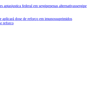
es aptas
justica federal em sergipe
penas alternativas
sergipe
 e aplicará dose de reforço em imunossuprimidos
de reforço