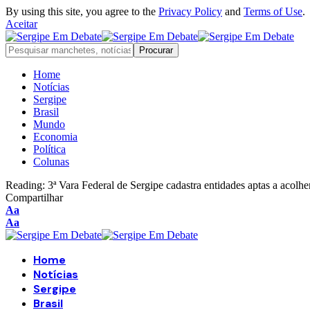
By using this site, you agree to the
Privacy Policy
and
Terms of Use
.
Aceitar
Home
Notícias
Sergipe
Brasil
Mundo
Economia
Política
Colunas
Reading:
3ª Vara Federal de Sergipe cadastra entidades aptas a acolh
Compartilhar
Font
Aa
Resizer
Font
Aa
Resizer
Home
Notícias
Sergipe
Brasil