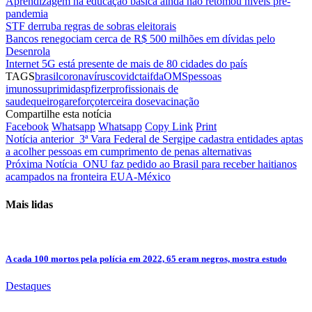
Aprendizagem na educação básica ainda não retomou níveis pré-
pandemia
STF derruba regras de sobras eleitorais
Bancos renegociam cerca de R$ 500 milhões em dívidas pelo
Desenrola
Internet 5G está presente de mais de 80 cidades do país
TAGS
brasil
coronavírus
covid
ctai
fda
OMS
pessoas
imunossuprimidas
pfizer
profissionais de
saude
queiroga
reforço
terceira dose
vacinação
Compartilhe esta notícia
Facebook
Whatsapp
Whatsapp
Copy Link
Print
Notícia anterior
3ª Vara Federal de Sergipe cadastra entidades aptas
a acolher pessoas em cumprimento de penas alternativas
Próxima Notícia
ONU faz pedido ao Brasil para receber haitianos
acampados na fronteira EUA-México
Mais lidas
A cada 100 mortos pela polícia em 2022, 65 eram negros, mostra estudo
Destaques