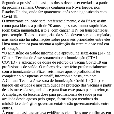
Segundo a previsão da pasta, as doses devem ser enviadas a partir
da próxima semana. Queiroga continua em Nova Iorque, nos
Estados Unidos, onde faz quarentena após ser diagnosticado com
Covid-19.
O imunizante aplicado será, preferencialmente, o da Pfizer, assim
como para idosos a partir de 70 anos e pessoas imunossuprimidas
(com baixa imunidade), isto é, com câncer, HIV ou transplantadas,
por exemplo. Todas as categorias da saúde devem ser contempladas,
mas ainda não há informações sobre possiveis prioridades entre eles.
Uma nota técnica para orientar a aplicação da terceira dose está em
elaboração.
“O Ministério da Saúde informa que aprovou na sexta-feira (24), na
Câmara Técnica de Assessoramento em Imunização (CTAI –
COVID), a aplicação de doses de reforço da vacina Covid-19 em
profissionais de saúde. O reforço deve ser feito preferencialmente
com o imunizante da Pfizer, seis meses após o profissional ter
completado o esquema vacinal”, informou a pasta, em nota.
A Câmara Técnica Assessora de Imunização Covid-19 (Ctai) se
baseou em estudos e mostram queda na proteção das vacinas a partir
de seis meses da segunda dose para fixar esse prazo para o reforço.
A ampliação da terceira dose para profissionais de saúde já era
avaliada desde agosto pelo grupo, formado por membros do
ministério e de órgãos governamentais e não governamentais, entre
outros.
À época, a pasta aguardava evidências científicas que confirmassem