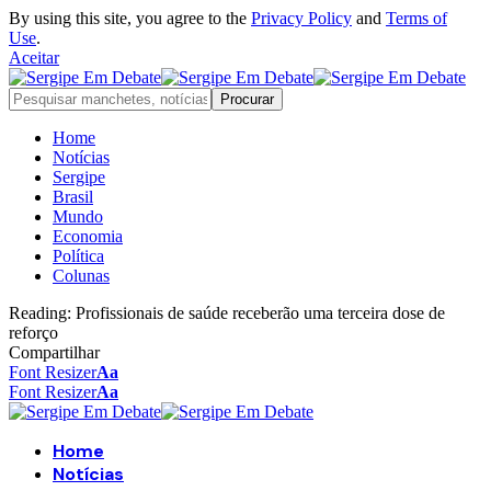
By using this site, you agree to the
Privacy Policy
and
Terms of
Use
.
Aceitar
Home
Notícias
Sergipe
Brasil
Mundo
Economia
Política
Colunas
Reading:
Profissionais de saúde receberão uma terceira dose de
reforço
Compartilhar
Font Resizer
Aa
Font Resizer
Aa
Home
Notícias