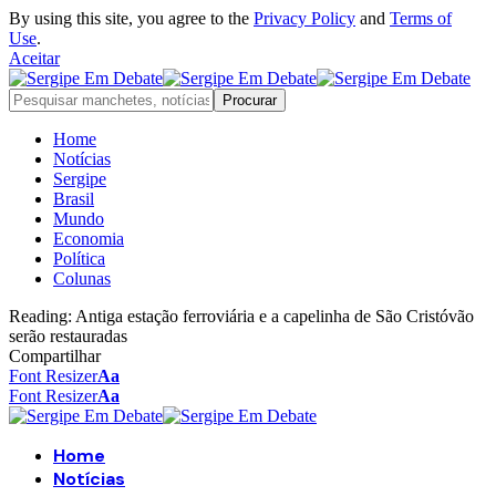
By using this site, you agree to the
Privacy Policy
and
Terms of
Use
.
Aceitar
Home
Notícias
Sergipe
Brasil
Mundo
Economia
Política
Colunas
Reading:
Antiga estação ferroviária e a capelinha de São Cristóvão
serão restauradas
Compartilhar
Font Resizer
Aa
Font Resizer
Aa
Home
Notícias