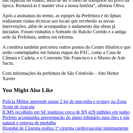
das riquezas do estado, além de ser o meio de transporte do povo da
época. Restaurá-lo é manter viva a nossa história”, afirmou Oliva.
Após a assinatura do termo, as equipes da Prefeitura e do Iphan
realizaram visitas técnicas aos locais que receberão as novas
intervenções, além de acompanhar o andamento das obras já
iniciadas. Foram visitados o Sobrado do Balcão Corrido e a antiga
sede da Prefeitura, ambos em reforma.
A comitiva também percorreu outros pontos do Centro Histórico que
serão contemplados em futuras etapas do PAC, como a Casa de
Câmara e Cadeia, e o Convento São Francisco e o Museu de Arte
Sacra.
Com informações da prefeitura de São Cristóvão – foto Heitor
Xavier
You Might Also Like
Polícia Militar apreende quase 2 kg de maconha e ecstasy na Zona
Norte de Aracaju
ICMS recolhido em SE totalizou cerca de R$ 429 milhões em junho
Prefeito acompanha apresentação do plano tributário para óleo e gás
natural e entrega de medalha
Hospital de Cirurgia realiza 1ª cirurgia cardiovascular minimamente