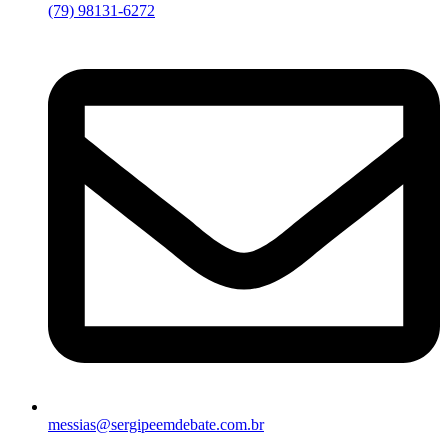
(79) 98131-6272
messias@sergipeemdebate.com.br