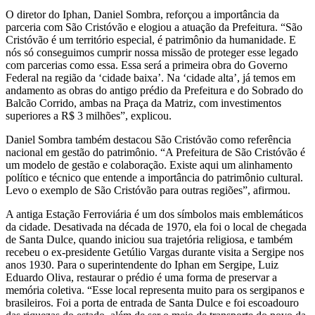
O diretor do Iphan, Daniel Sombra, reforçou a importância da
parceria com São Cristóvão e elogiou a atuação da Prefeitura. “São
Cristóvão é um território especial, é patrimônio da humanidade. E
nós só conseguimos cumprir nossa missão de proteger esse legado
com parcerias como essa. Essa será a primeira obra do Governo
Federal na região da ‘cidade baixa’. Na ‘cidade alta’, já temos em
andamento as obras do antigo prédio da Prefeitura e do Sobrado do
Balcão Corrido, ambas na Praça da Matriz, com investimentos
superiores a R$ 3 milhões”, explicou.
Daniel Sombra também destacou São Cristóvão como referência
nacional em gestão do patrimônio. “A Prefeitura de São Cristóvão é
um modelo de gestão e colaboração. Existe aqui um alinhamento
político e técnico que entende a importância do patrimônio cultural.
Levo o exemplo de São Cristóvão para outras regiões”, afirmou.
A antiga Estação Ferroviária é um dos símbolos mais emblemáticos
da cidade. Desativada na década de 1970, ela foi o local de chegada
de Santa Dulce, quando iniciou sua trajetória religiosa, e também
recebeu o ex-presidente Getúlio Vargas durante visita a Sergipe nos
anos 1930. Para o superintendente do Iphan em Sergipe, Luiz
Eduardo Oliva, restaurar o prédio é uma forma de preservar a
memória coletiva. “Esse local representa muito para os sergipanos e
brasileiros. Foi a porta de entrada de Santa Dulce e foi escoadouro