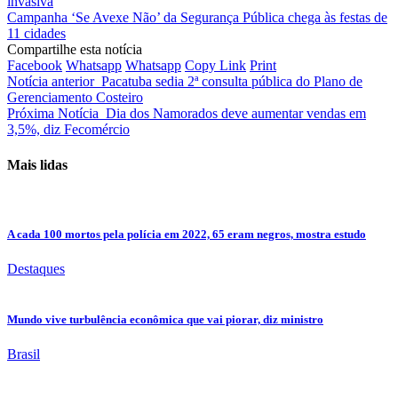
invasiva
Campanha ‘Se Avexe Não’ da Segurança Pública chega às festas de
11 cidades
Compartilhe esta notícia
Facebook
Whatsapp
Whatsapp
Copy Link
Print
Notícia anterior
Pacatuba sedia 2ª consulta pública do Plano de
Gerenciamento Costeiro
Próxima Notícia
Dia dos Namorados deve aumentar vendas em
3,5%, diz Fecomércio
Mais lidas
A cada 100 mortos pela polícia em 2022, 65 eram negros, mostra estudo
Destaques
Mundo vive turbulência econômica que vai piorar, diz ministro
Brasil