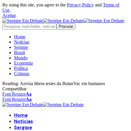
By using this site, you agree to the
Privacy Policy
and
Terms of
Use
.
Aceitar
Home
Notícias
Sergipe
Brasil
Mundo
Economia
Política
Colunas
Reading:
Anvisa libera testes da ButanVac em humanos
Compartilhar
Font Resizer
Aa
Font Resizer
Aa
Home
Notícias
Sergipe