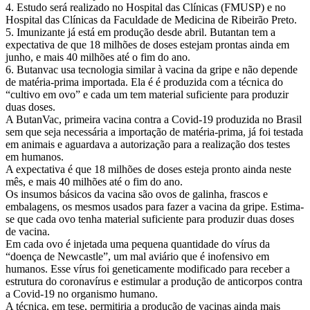
4. Estudo será realizado no Hospital das Clínicas (FMUSP) e no
Hospital das Clínicas da Faculdade de Medicina de Ribeirão Preto.
5. Imunizante já está em produção desde abril. Butantan tem a
expectativa de que 18 milhões de doses estejam prontas ainda em
junho, e mais 40 milhões até o fim do ano.
6. Butanvac usa tecnologia similar à vacina da gripe e não depende
de matéria-prima importada. Ela é é produzida com a técnica do
“cultivo em ovo” e cada um tem material suficiente para produzir
duas doses.
A ButanVac, primeira vacina contra a Covid-19 produzida no Brasil
sem que seja necessária a importação de matéria-prima, já foi testada
em animais e aguardava a autorização para a realização dos testes
em humanos.
A expectativa é que 18 milhões de doses esteja pronto ainda neste
mês, e mais 40 milhões até o fim do ano.
Os insumos básicos da vacina são ovos de galinha, frascos e
embalagens, os mesmos usados para fazer a vacina da gripe. Estima-
se que cada ovo tenha material suficiente para produzir duas doses
de vacina.
Em cada ovo é injetada uma pequena quantidade do vírus da
“doença de Newcastle”, um mal aviário que é inofensivo em
humanos. Esse vírus foi geneticamente modificado para receber a
estrutura do coronavírus e estimular a produção de anticorpos contra
a Covid-19 no organismo humano.
A técnica, em tese, permitiria a produção de vacinas ainda mais