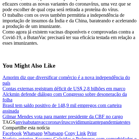
eficazes contra as novas variantes do coronavírus, uma vez que se
pode escolher de qual cepa será retirada a proteína do vírus.
O trabalho com os ovos também permitiria a independência de
importação de insumos da Índia e da China, barateando e acelerando
a produção de um imunizante.
Como agora já existem vacinas disponíveis e comprovadas contra a
Covid-19, a ButanVac precisará ter sua eficácia testada em relação a
esses imunizantes.
You Might Also Like
Amorim diz que diversificar comércio é a nova independência do
país
Contas externas registram déficit de US$ 2,8 bilhões em março
Alckmin defende diálogo com Congresso sobre desoneração da
folha
Brasil tem saldo positivo de 148,9 mil empregos com carteira
assinada
Gilmar Mendes vota para manter presidente da CBF no cargo
TAGS
anvisa
butanvac
coronavírus
covid
imunizante
pandemia
testes
Compartilhe esta notícia
Facebook
Whatsapp
Whatsapp
Copy Link
Print
Notícia anterior
Socorro: Grávidas e Puérperas com comorbidades e