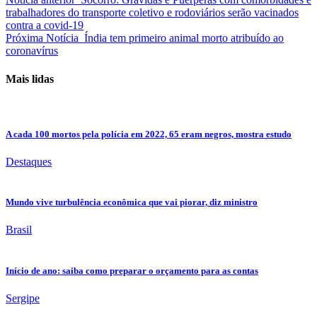
trabalhadores do transporte coletivo e rodoviários serão vacinados
contra a covid-19
Próxima Notícia
Índia tem primeiro animal morto atribuído ao
coronavírus
Mais lidas
A cada 100 mortos pela polícia em 2022, 65 eram negros, mostra estudo
Destaques
Mundo vive turbulência econômica que vai piorar, diz ministro
Brasil
Início de ano: saiba como preparar o orçamento para as contas
Sergipe