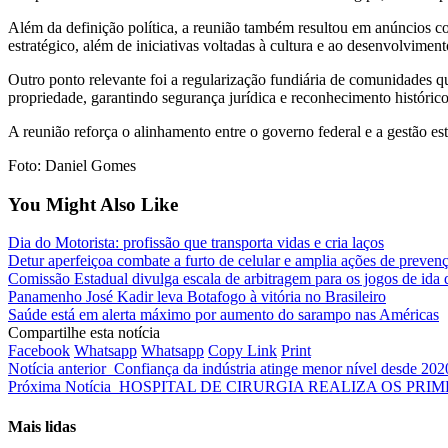
Além da definição política, a reunião também resultou em anúncios co
estratégico, além de iniciativas voltadas à cultura e ao desenvolviment
Outro ponto relevante foi a regularização fundiária de comunidades qu
propriedade, garantindo segurança jurídica e reconhecimento histórico
A reunião reforça o alinhamento entre o governo federal e a gestão es
Foto: Daniel Gomes
You Might Also Like
Dia do Motorista: profissão que transporta vidas e cria laços
Detur aperfeiçoa combate a furto de celular e amplia ações de preven
Comissão Estadual divulga escala de arbitragem para os jogos de ida 
Panamenho José Kadir leva Botafogo à vitória no Brasileiro
Saúde está em alerta máximo por aumento do sarampo nas Américas
Compartilhe esta notícia
Facebook
Whatsapp
Whatsapp
Copy Link
Print
Notícia anterior
Confiança da indústria atinge menor nível desde 202
Próxima Notícia
HOSPITAL DE CIRURGIA REALIZA OS PRI
Mais lidas