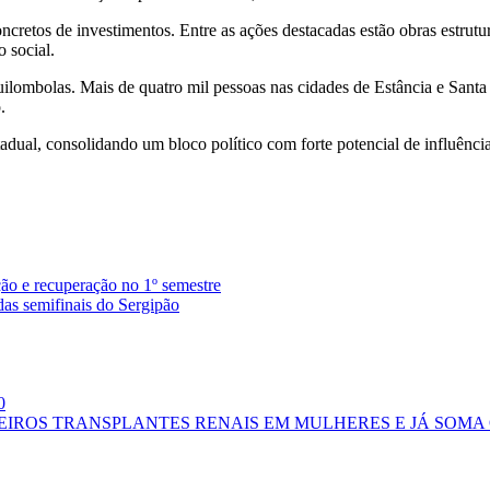
ncretos de investimentos. Entre as ações destacadas estão obras estru
o social.
ilombolas. Mais de quatro mil pessoas nas cidades de Estância e Santa 
.
tadual, consolidando um bloco político com forte potencial de influência
ção e recuperação no 1º semestre
das semifinais do Sergipão
0
MEIROS TRANSPLANTES RENAIS EM MULHERES E JÁ SOM