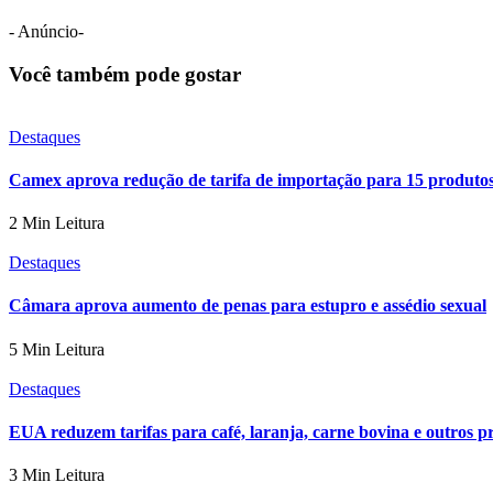
- Anúncio-
Você também pode gostar
Destaques
Camex aprova redução de tarifa de importação para 15 produto
2 Min Leitura
Destaques
Câmara aprova aumento de penas para estupro e assédio sexual
5 Min Leitura
Destaques
EUA reduzem tarifas para café, laranja, carne bovina e outros p
3 Min Leitura