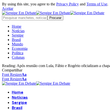
By using this site, you agree to the
Privacy Policy
and
Terms of Use
.
Aceitar
Home
Notícias
Sergipe
Brasil
Mundo
Economia
Política
Colunas
Reading:
Após reunião com Lula, Fábio e Rogério oficializam a chap
Compartilhar
Font Resizer
Aa
Font Resizer
Aa
Home
Notícias
Sergipe
Brasil