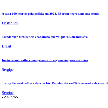
A cada 100 mortos pela polícia em 2022, 65 eram negros, mostra estudo
Destaques
Mundo vive turbulência econômica que vai piorar, diz ministro
Brasil
Início de ano: saiba como preparar o orçamento para as contas
Sergipe
Justiça Federal define a data de Júri Popular dos ex-PRFs acusados de env
Sergipe
- Anúncio-