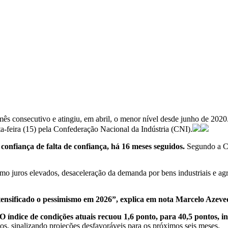
o mês consecutivo e atingiu, em abril, o menor nível desde junho de 202
a-feira (15) pela Confederação Nacional da Indústria (CNI).
onfiança de falta de confiança, há 16 meses seguidos.
Segundo a CN
omo juros elevados, desaceleração da demanda por bens industriais e a
tensificado o pessimismo em 2026”, explica em nota Marcelo Azeve
O índice de condições atuais recuou 1,6 ponto, para 40,5 pontos, i
os, sinalizando projeções desfavoráveis para os próximos seis meses.