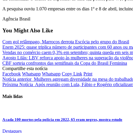
A pesquisa ouviu 1.070 empresas entre os dias 1º e 8 de abril, inclui
Agência Brasil
You Might Also Like
Com gol relâmpago, Marrocos derrota Escócia pelo grupo do Brasil
Enem 2025: quase triplica número de participantes com 60 anos ou m
Vendas no comércio caem 0,3% em setembro; quinta queda em seis m
Agosto Lilás: LBV reforça apoio às mulheres na superação da violênc
CBF sorteia confrontos das semifinais da Copa do Brasil Feminina
Compartilhe esta notícia
Facebook
Whatsapp
Whatsapp
Copy Link
Print
Notícia anterior
Mulheres agregam diversidade na mesa do trabalhador
Próxima Notícia
Após reunião com Lula, Fábio e Rogério oficializam
Mais lidas
A cada 100 mortos pela polícia em 2022, 65 eram negros, mostra estudo
Destaques