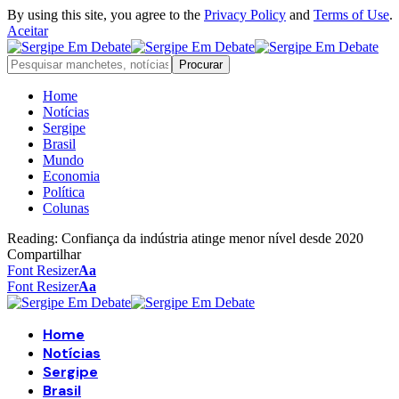
By using this site, you agree to the
Privacy Policy
and
Terms of Use
.
Aceitar
Home
Notícias
Sergipe
Brasil
Mundo
Economia
Política
Colunas
Reading:
Confiança da indústria atinge menor nível desde 2020
Compartilhar
Font Resizer
Aa
Font Resizer
Aa
Home
Notícias
Sergipe
Brasil