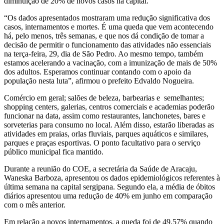
diminuição de 20% de novos casos na capital.
“Os dados apresentados mostraram uma redução significativa dos
casos, internamentos e mortes. É uma queda que vem acontecendo
há, pelo menos, três semanas, e que nos dá condição de tomar a
decisão de permitir o funcionamento das atividades não essenciais
na terça-feira, 29, dia de São Pedro. Ao mesmo tempo, também
estamos acelerando a vacinação, com a imunização de mais de 50%
dos adultos. Esperamos continuar contando com o apoio da
população nesta luta”, afirmou o prefeito Edvaldo Nogueira.
Comércio em geral; salões de beleza, barbearias e semelhantes;
shopping centers, galerias, centros comerciais e academias poderão
funcionar na data, assim como restaurantes, lanchonetes, bares e
sorveterias para consumo no local. Além disso, estarão liberadas as
atividades em praias, orlas fluviais, parques aquáticos e similares,
parques e praças esportivas. O ponto facultativo para o serviço
público municipal fica mantido.
Durante a reunião do COE, a secretária da Saúde de Aracaju,
Waneska Barboza, apresentou os dados epidemiológicos referentes à
última semana na capital sergipana. Segundo ela, a média de óbitos
diários apresentou uma redução de 40% em junho em comparação
com o mês anterior.
Em relação a novos internamentos, a queda foi de 49,57% quando