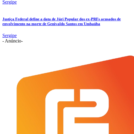
Sergipe
Justiça Federal define a data de Júri Popular dos ex-PRFs acusados de
envolvimento na morte de Genivaldo Santos em Umbaúba
Sergipe
- Anúncio-