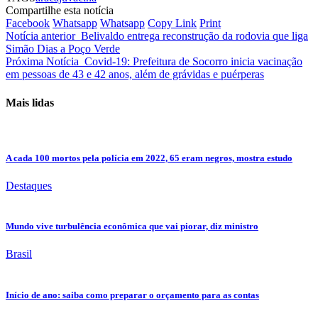
Compartilhe esta notícia
Facebook
Whatsapp
Whatsapp
Copy Link
Print
Notícia anterior
Belivaldo entrega reconstrução da rodovia que liga
Simão Dias a Poço Verde
Próxima Notícia
Covid-19: Prefeitura de Socorro inicia vacinação
em pessoas de 43 e 42 anos, além de grávidas e puérperas
Mais lidas
A cada 100 mortos pela polícia em 2022, 65 eram negros, mostra estudo
Destaques
Mundo vive turbulência econômica que vai piorar, diz ministro
Brasil
Início de ano: saiba como preparar o orçamento para as contas