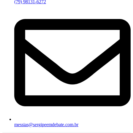
(79) 98131-6272
messias@sergipeemdebate.com.br