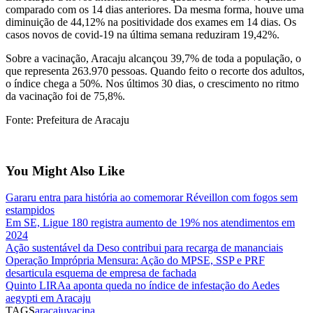
comparado com os 14 dias anteriores. Da mesma forma, houve uma
diminuição de 44,12% na positividade dos exames em 14 dias. Os
casos novos de covid-19 na última semana reduziram 19,42%.
Sobre a vacinação, Aracaju alcançou 39,7% de toda a população, o
que representa 263.970 pessoas. Quando feito o recorte dos adultos,
o índice chega a 50%. Nos últimos 30 dias, o crescimento no ritmo
da vacinação foi de 75,8%.
Fonte: Prefeitura de Aracaju
You Might Also Like
Gararu entra para história ao comemorar Réveillon com fogos sem
estampidos
Em SE, Ligue 180 registra aumento de 19% nos atendimentos em
2024
Ação sustentável da Deso contribui para recarga de mananciais
Operação Imprópria Mensura: Ação do MPSE, SSP e PRF
desarticula esquema de empresa de fachada
Quinto LIRAa aponta queda no índice de infestação do Aedes
aegypti em Aracaju
TAGS
aracaju
vacina