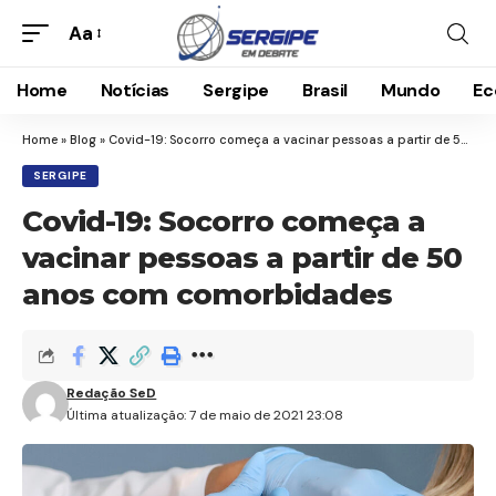
Aa
Home
Notícias
Sergipe
Brasil
Mundo
Ec
Home
»
Blog
»
Covid-19: Socorro começa a vacinar pessoas a partir de 50 anos com comorbidades
SERGIPE
Covid-19: Socorro começa a
vacinar pessoas a partir de 50
anos com comorbidades
Redação SeD
Última atualização: 7 de maio de 2021 23:08