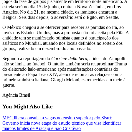
jogos da fase de grupos justamente em território norte-americano. A
estreia será no dia 15 de junho, contra a Nova Zelândia, em Los
Angeles. No dia 21, na mesma cidade, os iranianos encaram a
Bélgica. Seis dias depois, o adversário será o Egito, em Seattle.
O México chegou a se oferecer para receber as partidas do Irã, ao
invés dos Estados Unidos, mas a proposta não foi aceita pela Fifa. A
entidade tem se manifestado otimista quanto à participação dos
asiáticos no Mundial, atuando nos locais definidos no sorteio dos
grupos, realizado em dezembro do ano passado.
Segundo a reportagem do
Corriere della Sera
, a ideia de Zampolli
não se limita ao futebol. O intuito também seria reaproximar Trump
do eleitorado ítalo-americano após manifestações contrárias do
presidente ao Papa Leão XIV, além de retomar as relações com a
primeira-ministra italiana, Giorgia Meloni, estremecidas em meio à
guerra.
Agência Brasil
You Might Also Like
MEC libera consulta a vagas no ensino superior pelo Sisu+
Governo inicia nova etapa do estudo técnico que visa identificar
marcos limites de Aracaju e São Cristóvão