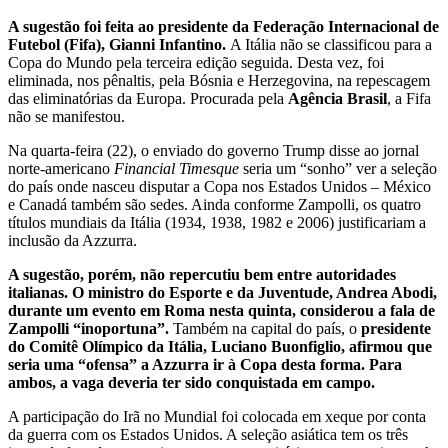
A sugestão foi feita ao presidente da Federação Internacional de
Futebol (Fifa), Gianni Infantino.
A Itália não se classificou para a
Copa do Mundo pela terceira edição seguida. Desta vez, foi
eliminada, nos pênaltis, pela Bósnia e Herzegovina, na repescagem
das eliminatórias da Europa. Procurada pela
Agência Brasil
, a Fifa
não se manifestou.
Na quarta-feira (22), o enviado do governo Trump disse ao jornal
norte-americano
Financial Timesque
seria um “sonho” ver a seleção
do país onde nasceu disputar a Copa nos Estados Unidos – México
e Canadá também são sedes. Ainda conforme Zampolli, os quatro
títulos mundiais da Itália (1934, 1938, 1982 e 2006) justificariam a
inclusão da Azzurra.
A sugestão, porém, não repercutiu bem entre autoridades
italianas. O ministro do Esporte e da Juventude, Andrea Abodi,
durante um evento em Roma nesta quinta, considerou a fala de
Zampolli “inoportuna”.
Também na capital do país, o
presidente
do Comitê Olímpico da Itália, Luciano Buonfiglio, afirmou que
seria uma “ofensa” a Azzurra ir à Copa desta forma. Para
ambos, a vaga deveria ter sido conquistada em campo.
A participação do Irã no Mundial foi colocada em xeque por conta
da guerra com os Estados Unidos. A seleção asiática tem os três