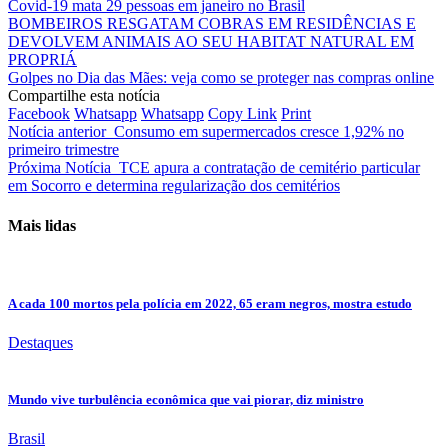
Covid-19 mata 29 pessoas em janeiro no Brasil
BOMBEIROS RESGATAM COBRAS EM RESIDÊNCIAS E
DEVOLVEM ANIMAIS AO SEU HABITAT NATURAL EM
PROPRIÁ
Golpes no Dia das Mães: veja como se proteger nas compras online
Compartilhe esta notícia
Facebook
Whatsapp
Whatsapp
Copy Link
Print
Notícia anterior
Consumo em supermercados cresce 1,92% no
primeiro trimestre
Próxima Notícia
TCE apura a contratação de cemitério particular
em Socorro e determina regularização dos cemitérios
Mais lidas
A cada 100 mortos pela polícia em 2022, 65 eram negros, mostra estudo
Destaques
Mundo vive turbulência econômica que vai piorar, diz ministro
Brasil