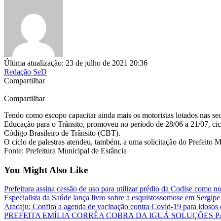
Última atualização: 23 de julho de 2021 20:36
Redação SeD
Compartilhar
Compartilhar
Tendo como escopo capacitar ainda mais os motoristas lotados nas se
Educação para o Trânsito, promoveu no período de 28/06 a 21/07, cicl
Código Brasileiro de Trânsito (CBT).
O ciclo de palestras atendeu, também, a uma solicitação do Prefeito 
Fonte: Prefeitura Municipal de Estância
You Might Also Like
Prefeitura assina cessão de uso para utilizar prédio da Codise como n
Especialista da Saúde lança livro sobre a esquistossomose em Sergipe
Aracaju: Confira a agenda de vacinação contra Covid-19 para idosos 
PREFEITA EMÍLIA CORRÊA COBRA DA IGUÁ SOLUÇÕES P