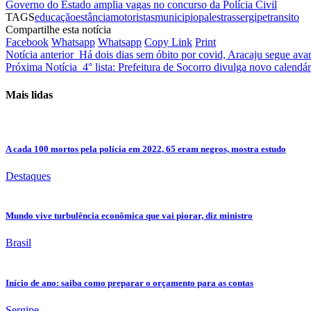
Governo do Estado amplia vagas no concurso da Polícia Civil
TAGS
educação
estância
motoristas
municipio
palestras
sergipe
transito
Compartilhe esta notícia
Facebook
Whatsapp
Whatsapp
Copy Link
Print
Notícia anterior
Há dois dias sem óbito por covid, Aracaju segue ava
Próxima Notícia
4° lista: Prefeitura de Socorro divulga novo calendár
Mais lidas
A cada 100 mortos pela polícia em 2022, 65 eram negros, mostra estudo
Destaques
Mundo vive turbulência econômica que vai piorar, diz ministro
Brasil
Início de ano: saiba como preparar o orçamento para as contas
Sergipe