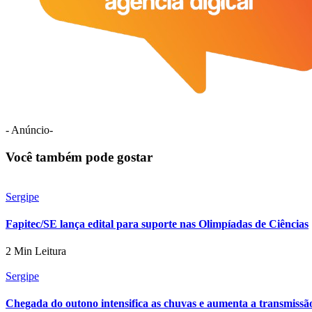
- Anúncio-
Você também pode gostar
Sergipe
Fapitec/SE lança edital para suporte nas Olimpíadas de Ciências
2 Min Leitura
Sergipe
Chegada do outono intensifica as chuvas e aumenta a transmissã