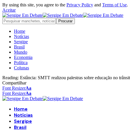
By using this site, you agree to the
Privacy Policy
and
Terms of Use
.
Aceitar
Home
Notícias
Sergipe
Brasil
Mundo
Economia
Política
Colunas
Reading:
Estância: SMTT realizou palestras sobre educação no trânsi
Compartilhar
Font Resizer
Aa
Font Resizer
Aa
Home
Notícias
Sergipe
Brasil