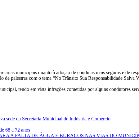
cretarias municipais quanto à adoção de condutas mais seguras e de res
o de palestras com o tema “No Trânsito Sua Responsabilidade Salva Vid
Municipal, tendo em vista infrações cometidas por alguns condutores ser
ova sede da Secretaria Municipal de Indústria e Comércio
de 68 a 72 anos
ARA A FALTA DE ÁGUA E BURACOS NAS VIAS DO MUNICÍ