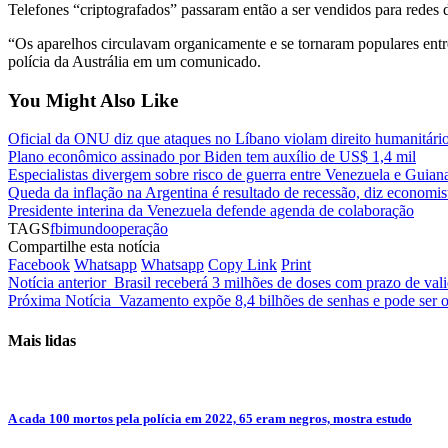
Telefones “criptografados” passaram então a ser vendidos para redes
“Os aparelhos circulavam organicamente e se tornaram populares entr
polícia da Austrália em um comunicado.
You Might Also Like
Oficial da ONU diz que ataques no Líbano violam direito humanitári
Plano econômico assinado por Biden tem auxílio de US$ 1,4 mil
Especialistas divergem sobre risco de guerra entre Venezuela e Guian
Queda da inflação na Argentina é resultado de recessão, diz economis
Presidente interina da Venezuela defende agenda de colaboração
TAGS
fbi
mundo
operação
Compartilhe esta notícia
Facebook
Whatsapp
Whatsapp
Copy Link
Print
Notícia anterior
Brasil receberá 3 milhões de doses com prazo de val
Próxima Notícia
Vazamento expõe 8,4 bilhões de senhas e pode ser o
Mais lidas
A cada 100 mortos pela polícia em 2022, 65 eram negros, mostra estudo