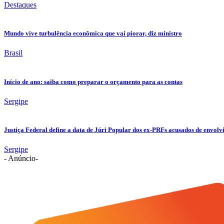
Destaques
Mundo vive turbulência econômica que vai piorar, diz ministro
Brasil
Início de ano: saiba como preparar o orçamento para as contas
Sergipe
Justiça Federal define a data de Júri Popular dos ex-PRFs acusados de env
Sergipe
- Anúncio-