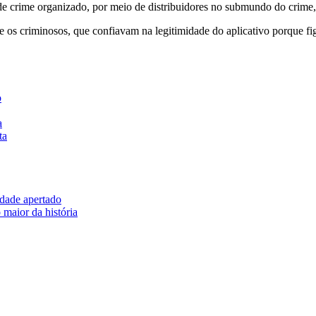
 de crime organizado, por meio de distribuidores no submundo do crime
e os criminosos, que confiavam na legitimidade do aplicativo porque f
o
a
ta
idade apertado
 maior da história