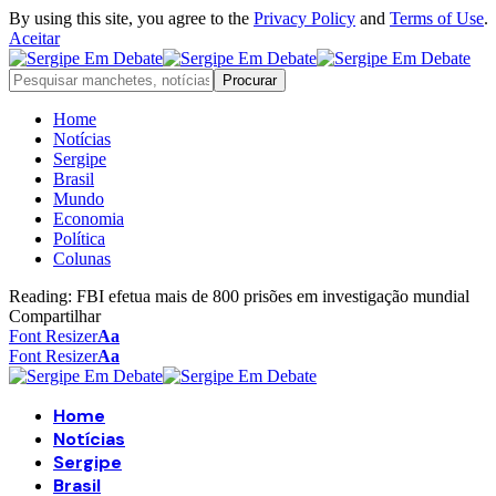
By using this site, you agree to the
Privacy Policy
and
Terms of Use
.
Aceitar
Home
Notícias
Sergipe
Brasil
Mundo
Economia
Política
Colunas
Reading:
FBI efetua mais de 800 prisões em investigação mundial
Compartilhar
Font Resizer
Aa
Font Resizer
Aa
Home
Notícias
Sergipe
Brasil