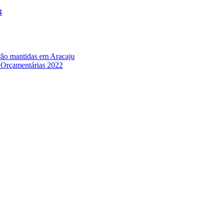
4
erão mantidas em Aracaju
s Orçamentárias 2022