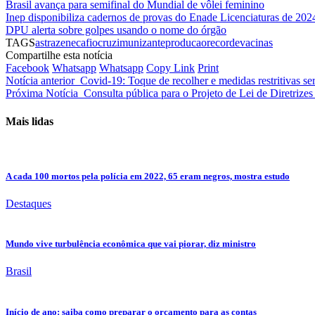
Brasil avança para semifinal do Mundial de vôlei feminino
Inep disponibiliza cadernos de provas do Enade Licenciaturas de 202
DPU alerta sobre golpes usando o nome do órgão
TAGS
astrazeneca
fiocruz
imunizante
producao
recorde
vacinas
Compartilhe esta notícia
Facebook
Whatsapp
Whatsapp
Copy Link
Print
Notícia anterior
Covid-19: Toque de recolher e medidas restritivas s
Próxima Notícia
Consulta pública para o Projeto de Lei de Diretrize
Mais lidas
A cada 100 mortos pela polícia em 2022, 65 eram negros, mostra estudo
Destaques
Mundo vive turbulência econômica que vai piorar, diz ministro
Brasil
Início de ano: saiba como preparar o orçamento para as contas