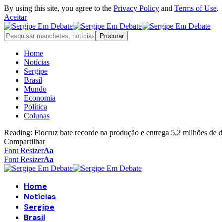
By using this site, you agree to the
Privacy Policy
and
Terms of Use
.
Aceitar
Home
Notícias
Sergipe
Brasil
Mundo
Economia
Política
Colunas
Reading:
Fiocruz bate recorde na produção e entrega 5,2 milhões de 
Compartilhar
Font Resizer
Aa
Font Resizer
Aa
Home
Notícias
Sergipe
Brasil