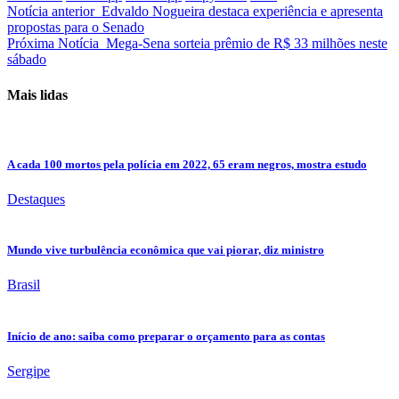
Notícia anterior
Edvaldo Nogueira destaca experiência e apresenta
propostas para o Senado
Próxima Notícia
Mega-Sena sorteia prêmio de R$ 33 milhões neste
sábado
Mais lidas
A cada 100 mortos pela polícia em 2022, 65 eram negros, mostra estudo
Destaques
Mundo vive turbulência econômica que vai piorar, diz ministro
Brasil
Início de ano: saiba como preparar o orçamento para as contas
Sergipe