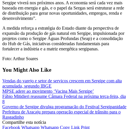
Sergipe viverá nos próximos anos. A economia será cada vez mais
baseada em energia e gás, e o papel da Sergas será estruturar a rede
de distribuição para gerar novas oportunidades, empregos, renda e
desenvolvimento”.
A medida reforça a estratégia do Estado diante da perspectiva de
expansão da produção de gás natural em Sergipe, impulsionada por
projetos como o Sergipe Águas Profundas (Seap) e a consolidação
do Hub de Gás, iniciativas consideradas fundamentais para
fortalecer a indústria e a matriz energética sergipanas.
Foto: Arthur Soares
You Might Also Like
Vendas do varejo e setor de serviços crescem em Sergipe com alta
acumulada, segundo IBGE
MPSE adere ao movimento ‘Vacina Mais Sergipe’
Fábio Mitidieri reassume Câmara Federal na próxima terça-feira, dia
8
Governo de Sergipe divulga programação do Festival Sergipanidade
Prefeitura de Aracaju prepara operação especial de trânsito para o
Rasgadinho
Compartilhe esta notícia
Facebook
Whatsapp
Whatsapp
Copy Link
Print