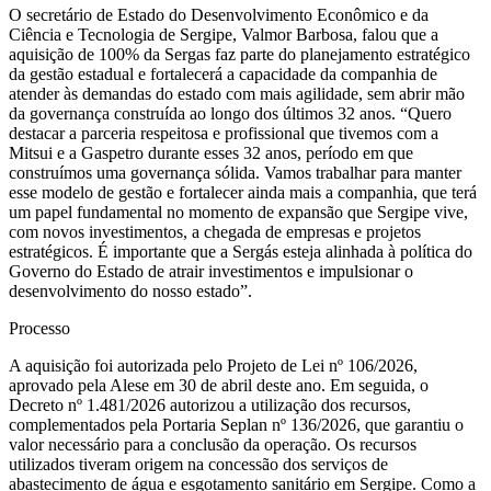
O secretário de Estado do Desenvolvimento Econômico e da
Ciência e Tecnologia de Sergipe, Valmor Barbosa, falou que a
aquisição de 100% da Sergas faz parte do planejamento estratégico
da gestão estadual e fortalecerá a capacidade da companhia de
atender às demandas do estado com mais agilidade, sem abrir mão
da governança construída ao longo dos últimos 32 anos. “Quero
destacar a parceria respeitosa e profissional que tivemos com a
Mitsui e a Gaspetro durante esses 32 anos, período em que
construímos uma governança sólida. Vamos trabalhar para manter
esse modelo de gestão e fortalecer ainda mais a companhia, que terá
um papel fundamental no momento de expansão que Sergipe vive,
com novos investimentos, a chegada de empresas e projetos
estratégicos. É importante que a Sergás esteja alinhada à política do
Governo do Estado de atrair investimentos e impulsionar o
desenvolvimento do nosso estado”.
Processo
A aquisição foi autorizada pelo Projeto de Lei nº 106/2026,
aprovado pela Alese em 30 de abril deste ano. Em seguida, o
Decreto nº 1.481/2026 autorizou a utilização dos recursos,
complementados pela Portaria Seplan nº 136/2026, que garantiu o
valor necessário para a conclusão da operação. Os recursos
utilizados tiveram origem na concessão dos serviços de
abastecimento de água e esgotamento sanitário em Sergipe. Como a