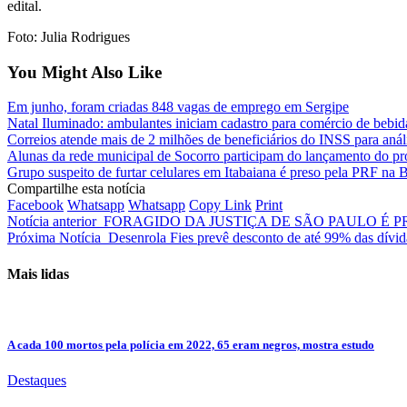
edital.
Foto: Julia Rodrigues
You Might Also Like
Em junho, foram criadas 848 vagas de emprego em Sergipe
Natal Iluminado: ambulantes iniciam cadastro para comércio de bebid
Correios atende mais de 2 milhões de beneficiários do INSS para anál
Alunas da rede municipal de Socorro participam do lançamento do proj
Grupo suspeito de furtar celulares em Itabaiana é preso pela PRF na B
Compartilhe esta notícia
Facebook
Whatsapp
Whatsapp
Copy Link
Print
Notícia anterior
FORAGIDO DA JUSTIÇA DE SÃO PAULO É 
Próxima Notícia
Desenrola Fies prevê desconto de até 99% das dívida
Mais lidas
A cada 100 mortos pela polícia em 2022, 65 eram negros, mostra estudo
Destaques