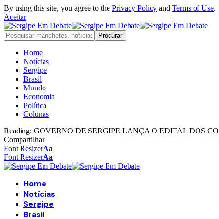
By using this site, you agree to the
Privacy Policy
and
Terms of Use
.
Aceitar
Home
Notícias
Sergipe
Brasil
Mundo
Economia
Política
Colunas
Reading:
GOVERNO DE SERGIPE LANÇA O EDITAL DOS C
Compartilhar
Font Resizer
Aa
Font Resizer
Aa
Home
Notícias
Sergipe
Brasil