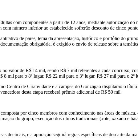
dultas com componentes a partir de 12 anos, mediante autorização do r
m com número inferior ao estabelecido sofrerão desconto de cinco pontos
ntitativo de pares, tema da apresentação, histórico e portfólio do grupo
umentação obrigatória, é exigido o envio de release sobre a temática 
o no valor de R$ 14 mil, sendo R$ 7 mil referentes a cada concurso, co
8 mil para o 8º lugar, R$ 22 mil para o 3º lugar, R$ 27 mil para o 2º l
no Centro de Criatividade e a campeã do Gonzagão disputarão o título
 vencedora desta etapa receberá prêmio adicional de R$ 50 mil.
 composta por cinco membros com conhecimento nas áreas de música, dan
ação do grupo, execução dos ritmos tradicionais (xote, xaxado e baião)
asas decimais, e a apuração seguirá regras específicas de descarte da 