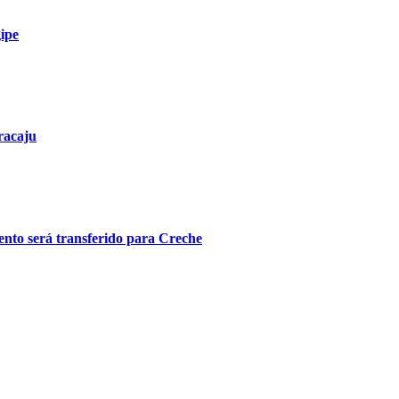
gipe
racaju
nto será transferido para Creche