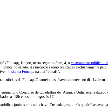
ê (Funcap), lançou, nesta segunda-feira, 4, o
chamamento público – n
 juninos no estado. As inscrições serão realizadas exclusivamente pelo
nível no
site da Funcap
, na aba “editais”.
nais oficiais da Funcap. O sorteio das chaves acontece no dia 14 de ma
enquanto o Concurso de Quadrilhas do Arranca Unha será realizado de 
sábados às 18h e aos domingos às 17h.
quadrilhas juninas em cada chave. De cada grupo, três quadrilhas avanç