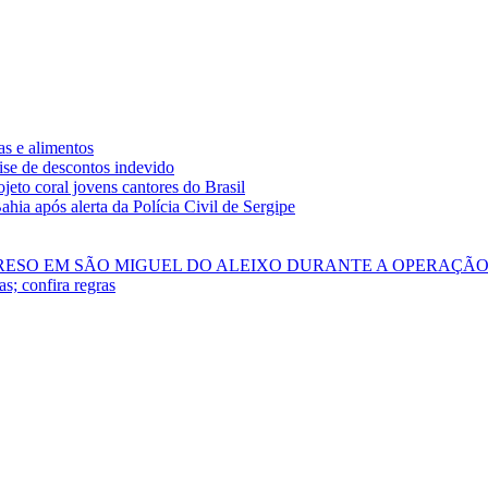
as e alimentos
ise de descontos indevido
eto coral jovens cantores do Brasil
ahia após alerta da Polícia Civil de Sergipe
PRESO EM SÃO MIGUEL DO ALEIXO DURANTE A OPERAÇÃ
s; confira regras