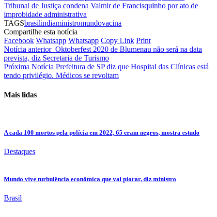
Tribunal de Justiça condena Valmir de Francisquinho por ato de
improbidade administrativa
TAGS
brasil
india
ministro
mundo
vacina
Compartilhe esta notícia
Facebook
Whatsapp
Whatsapp
Copy Link
Print
Notícia anterior
Oktoberfest 2020 de Blumenau não será na data
prevista, diz Secretaria de Turismo
Próxima Notícia
Prefeitura de SP diz que Hospital das Clínicas está
tendo privilégio. Médicos se revoltam
Mais lidas
A cada 100 mortos pela polícia em 2022, 65 eram negros, mostra estudo
Destaques
Mundo vive turbulência econômica que vai piorar, diz ministro
Brasil