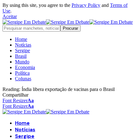
By using this site, you agree to the
Privacy Policy
and
Terms of
Use
.
Aceitar
Home
Notícias
Sergipe
Brasil
Mundo
Economia
Política
Colunas
Reading:
Índia libera exportação de vacinas para o Brasil
Compartilhar
Font Resizer
Aa
Font Resizer
Aa
Home
Notícias
Sergipe