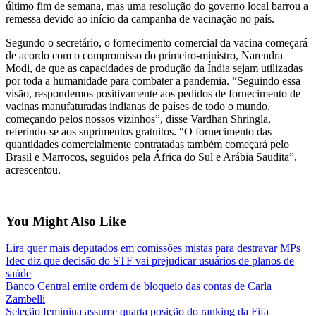
último fim de semana, mas uma resolução do governo local barrou a
remessa devido ao início da campanha de vacinação no país.
Segundo o secretário, o fornecimento comercial da vacina começará
de acordo com o compromisso do primeiro-ministro, Narendra
Modi, de que as capacidades de produção da Índia sejam utilizadas
por toda a humanidade para combater a pandemia. “Seguindo essa
visão, respondemos positivamente aos pedidos de fornecimento de
vacinas manufaturadas indianas de países de todo o mundo,
começando pelos nossos vizinhos”, disse Vardhan Shringla,
referindo-se aos suprimentos gratuitos. “O fornecimento das
quantidades comercialmente contratadas também começará pelo
Brasil e Marrocos, seguidos pela África do Sul e Arábia Saudita”,
acrescentou.
You Might Also Like
Lira quer mais deputados em comissões mistas para destravar MPs
Idec diz que decisão do STF vai prejudicar usuários de planos de
saúde
Banco Central emite ordem de bloqueio das contas de Carla
Zambelli
Seleção feminina assume quarta posição do ranking da Fifa