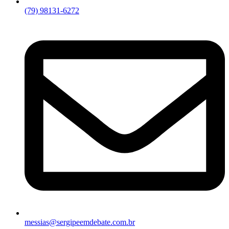
(79) 98131-6272
messias@sergipeemdebate.com.br