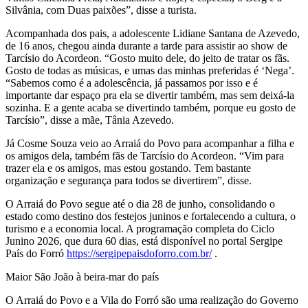
Silvânia, com Duas paixões”, disse a turista.
Acompanhada dos pais, a adolescente Lidiane Santana de Azevedo,
de 16 anos, chegou ainda durante a tarde para assistir ao show de
Tarcísio do Acordeon. “Gosto muito dele, do jeito de tratar os fãs.
Gosto de todas as músicas, e umas das minhas preferidas é ‘Nega’.
“Sabemos como é a adolescência, já passamos por isso e é
importante dar espaço pra ela se divertir também, mas sem deixá-la
sozinha. E a gente acaba se divertindo também, porque eu gosto de
Tarcísio”, disse a mãe, Tânia Azevedo.
Já Cosme Souza veio ao Arraiá do Povo para acompanhar a filha e
os amigos dela, também fãs de Tarcísio do Acordeon. “Vim para
trazer ela e os amigos, mas estou gostando. Tem bastante
organização e segurança para todos se divertirem”, disse.
O Arraiá do Povo segue até o dia 28 de junho, consolidando o
estado como destino dos festejos juninos e fortalecendo a cultura, o
turismo e a economia local. A programação completa do Ciclo
Junino 2026, que dura 60 dias, está disponível no portal Sergipe
País do Forró
https://sergipepaisdoforro.com.br/
.
Maior São João à beira-mar do país
O Arraiá do Povo e a Vila do Forró são uma realização do Governo