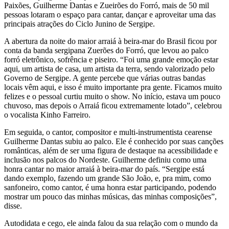
Paixões, Guilherme Dantas e Zueirões do Forró, mais de 50 mil
pessoas lotaram o espaço para cantar, dançar e aproveitar uma das
principais atrações do Ciclo Junino de Sergipe.
A abertura da noite do maior arraiá à beira-mar do Brasil ficou por
conta da banda sergipana Zuerões do Forró, que levou ao palco
forró eletrônico, sofrência e piseiro. “Foi uma grande emoção estar
aqui, um artista de casa, um artista da terra, sendo valorizado pelo
Governo de Sergipe. A gente percebe que várias outras bandas
locais vêm aqui, e isso é muito importante pra gente. Ficamos muito
felizes e o pessoal curtiu muito o show. No início, estava um pouco
chuvoso, mas depois o Arraiá ficou extremamente lotado”, celebrou
o vocalista Kinho Farreiro.
Em seguida, o cantor, compositor e multi-instrumentista cearense
Guilherme Dantas subiu ao palco. Ele é conhecido por suas canções
românticas, além de ser uma figura de destaque na acessibilidade e
inclusão nos palcos do Nordeste. Guilherme definiu como uma
honra cantar no maior arraiá à beira-mar do país. “Sergipe está
dando exemplo, fazendo um grande São João, e, pra mim, como
sanfoneiro, como cantor, é uma honra estar participando, podendo
mostrar um pouco das minhas músicas, das minhas composições”,
disse.
Autodidata e cego, ele ainda falou da sua relação com o mundo da