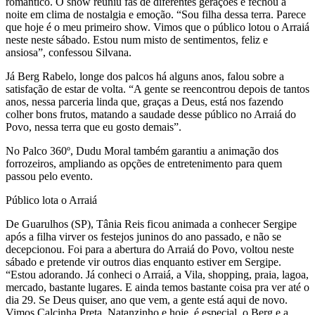
romântico. O show reuniu fãs de diferentes gerações e fechou a
noite em clima de nostalgia e emoção. “Sou filha dessa terra. Parece
que hoje é o meu primeiro show. Vimos que o público lotou o Arraiá
neste neste sábado. Estou num misto de sentimentos, feliz e
ansiosa”, confessou Silvana.
Já Berg Rabelo, longe dos palcos há alguns anos, falou sobre a
satisfação de estar de volta. “A gente se reencontrou depois de tantos
anos, nessa parceria linda que, graças a Deus, está nos fazendo
colher bons frutos, matando a saudade desse público no Arraiá do
Povo, nessa terra que eu gosto demais”.
No Palco 360º, Dudu Moral também garantiu a animação dos
forrozeiros, ampliando as opções de entretenimento para quem
passou pelo evento.
Público lota o Arraiá
De Guarulhos (SP), Tânia Reis ficou animada a conhecer Sergipe
após a filha virver os festejos juninos do ano passado, e não se
decepcionou. Foi para a abertura do Arraiá do Povo, voltou neste
sábado e pretende vir outros dias enquanto estiver em Sergipe.
“Estou adorando. Já conheci o Arraiá, a Vila, shopping, praia, lagoa,
mercado, bastante lugares. E ainda temos bastante coisa pra ver até o
dia 29. Se Deus quiser, ano que vem, a gente está aqui de novo.
Vimos Calcinha Preta, Natanzinho e hoje, é especial, o Berg e a