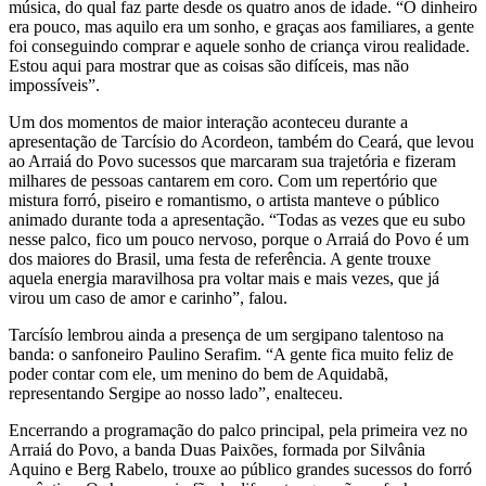
música, do qual faz parte desde os quatro anos de idade. “O dinheiro
era pouco, mas aquilo era um sonho, e graças aos familiares, a gente
foi conseguindo comprar e aquele sonho de criança virou realidade.
Estou aqui para mostrar que as coisas são difíceis, mas não
impossíveis”.
Um dos momentos de maior interação aconteceu durante a
apresentação de Tarcísio do Acordeon, também do Ceará, que levou
ao Arraiá do Povo sucessos que marcaram sua trajetória e fizeram
milhares de pessoas cantarem em coro. Com um repertório que
mistura forró, piseiro e romantismo, o artista manteve o público
animado durante toda a apresentação. “Todas as vezes que eu subo
nesse palco, fico um pouco nervoso, porque o Arraiá do Povo é um
dos maiores do Brasil, uma festa de referência. A gente trouxe
aquela energia maravilhosa pra voltar mais e mais vezes, que já
virou um caso de amor e carinho”, falou.
Tarcísío lembrou ainda a presença de um sergipano talentoso na
banda: o sanfoneiro Paulino Serafim. “A gente fica muito feliz de
poder contar com ele, um menino do bem de Aquidabã,
representando Sergipe ao nosso lado”, enalteceu.
Encerrando a programação do palco principal, pela primeira vez no
Arraiá do Povo, a banda Duas Paixões, formada por Silvânia
Aquino e Berg Rabelo, trouxe ao público grandes sucessos do forró