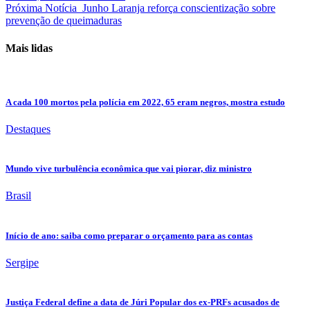
Próxima Notícia
Junho Laranja reforça conscientização sobre
prevenção de queimaduras
Mais lidas
A cada 100 mortos pela polícia em 2022, 65 eram negros, mostra estudo
Destaques
Mundo vive turbulência econômica que vai piorar, diz ministro
Brasil
Início de ano: saiba como preparar o orçamento para as contas
Sergipe
Justiça Federal define a data de Júri Popular dos ex-PRFs acusados de