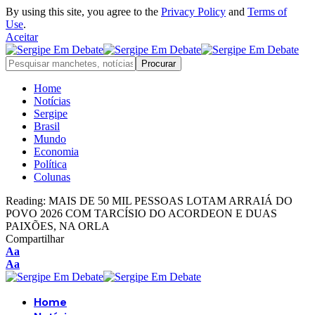
By using this site, you agree to the
Privacy Policy
and
Terms of
Use
.
Aceitar
Home
Notícias
Sergipe
Brasil
Mundo
Economia
Política
Colunas
Reading:
MAIS DE 50 MIL PESSOAS LOTAM ARRAIÁ DO
POVO 2026 COM TARCÍSIO DO ACORDEON E DUAS
PAIXÕES, NA ORLA
Compartilhar
Font
Aa
Resizer
Font
Aa
Resizer
Home