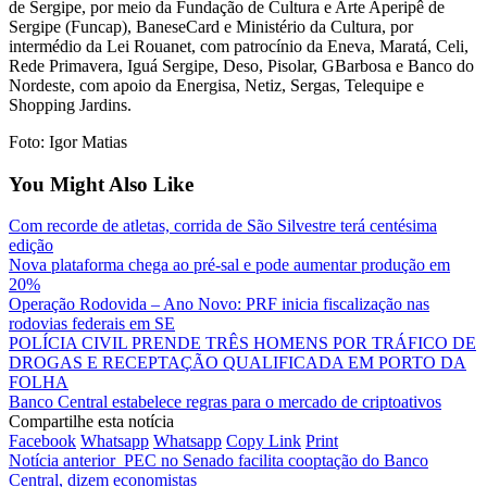
de Sergipe, por meio da Fundação de Cultura e Arte Aperipê de
Sergipe (Funcap), BaneseCard e Ministério da Cultura, por
intermédio da Lei Rouanet, com patrocínio da Eneva, Maratá, Celi,
Rede Primavera, Iguá Sergipe, Deso, Pisolar, GBarbosa e Banco do
Nordeste, com apoio da Energisa, Netiz, Sergas, Telequipe e
Shopping Jardins.
Foto: Igor Matias
You Might Also Like
Com recorde de atletas, corrida de São Silvestre terá centésima
edição
Nova plataforma chega ao pré-sal e pode aumentar produção em
20%
Operação Rodovida – Ano Novo: PRF inicia fiscalização nas
rodovias federais em SE
POLÍCIA CIVIL PRENDE TRÊS HOMENS POR TRÁFICO DE
DROGAS E RECEPTAÇÃO QUALIFICADA EM PORTO DA
FOLHA
Banco Central estabelece regras para o mercado de criptoativos
Compartilhe esta notícia
Facebook
Whatsapp
Whatsapp
Copy Link
Print
Notícia anterior
PEC no Senado facilita cooptação do Banco
Central, dizem economistas