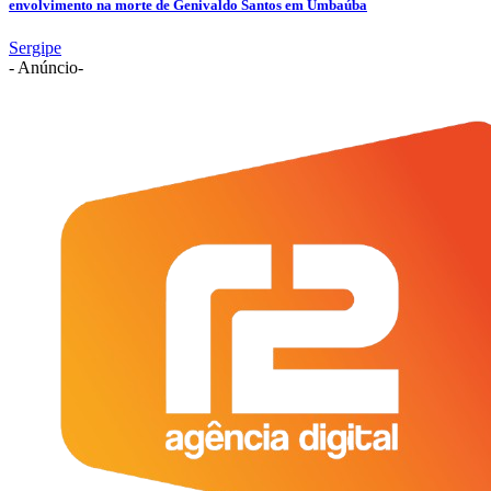
envolvimento na morte de Genivaldo Santos em Umbaúba
Sergipe
- Anúncio-