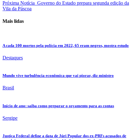
Próxima Notícia
Governo do Estado prepara segunda edição da
Vila da Páscoa
Mais lidas
A cada 100 mortos pela polícia em 2022, 65 eram negros, mostra estudo
Destaques
Mundo vive turbulência econômica que vai piorar, diz ministro
Brasil
Início de ano: saiba como preparar o orçamento para as contas
Sergipe
Justiça Federal define a data de Júri Popular dos ex-PRFs acusados de