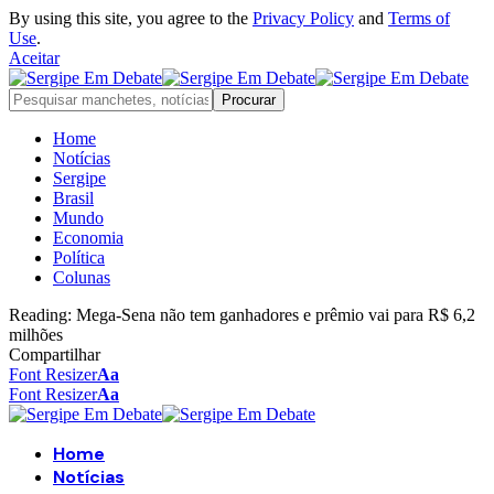
By using this site, you agree to the
Privacy Policy
and
Terms of
Use
.
Aceitar
Home
Notícias
Sergipe
Brasil
Mundo
Economia
Política
Colunas
Reading:
Mega-Sena não tem ganhadores e prêmio vai para R$ 6,2
milhões
Compartilhar
Font Resizer
Aa
Font Resizer
Aa
Home
Notícias