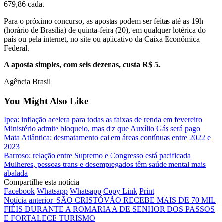
679,86 cada.
Para o próximo concurso, as apostas podem ser feitas até as 19h
(horário de Brasília) de quinta-feira (20), em qualquer lotérica do
país ou pela internet, no site ou aplicativo da Caixa Econômica
Federal.
A aposta simples, com seis dezenas, custa R$ 5.
Agência Brasil
You Might Also Like
Ipea: inflação acelera para todas as faixas de renda em fevereiro
Ministério admite bloqueio, mas diz que Auxílio Gás será pago
Mata Atlântica: desmatamento cai em áreas contínuas entre 2022 e
2023
Barroso: relação entre Supremo e Congresso está pacificada
Mulheres, pessoas trans e desempregados têm saúde mental mais
abalada
Compartilhe esta notícia
Facebook
Whatsapp
Whatsapp
Copy Link
Print
Notícia anterior
SÃO CRISTÓVÃO RECEBE MAIS DE 70 MIL
FIÉIS DURANTE A ROMARIA A DE SENHOR DOS PASSOS
E FORTALECE TURISMO