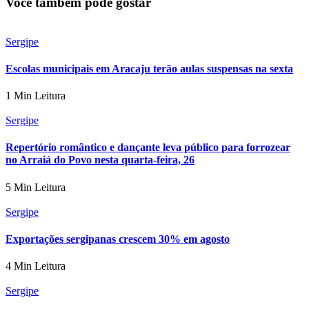
Você também pode gostar
Sergipe
Escolas municipais em Aracaju terão aulas suspensas na sexta
1 Min Leitura
Sergipe
Repertório romântico e dançante leva público para forrozear
no Arraiá do Povo nesta quarta-feira, 26
5 Min Leitura
Sergipe
Exportações sergipanas crescem 30% em agosto
4 Min Leitura
Sergipe