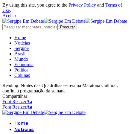
By using this site, you agree to the
Privacy Policy
and
Terms of
Use
.
Aceitar
Home
Notícias
Sergipe
Brasil
Mundo
Economia
Política
Colunas
Reading:
Noites das Quadrilhas estreia na Maratona Cultural;
confira a programação da semana
Compartilhar
Font Resizer
Aa
Font Resizer
Aa
Home
Notícias