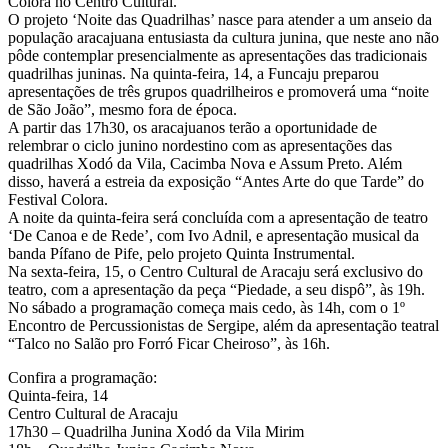
Colora no Centro Cultural.
O projeto ‘Noite das Quadrilhas’ nasce para atender a um anseio da
população aracajuana entusiasta da cultura junina, que neste ano não
pôde contemplar presencialmente as apresentações das tradicionais
quadrilhas juninas. Na quinta-feira, 14, a Funcaju preparou
apresentações de três grupos quadrilheiros e promoverá uma “noite
de São João”, mesmo fora de época.
A partir das 17h30, os aracajuanos terão a oportunidade de
relembrar o ciclo junino nordestino com as apresentações das
quadrilhas Xodó da Vila, Cacimba Nova e Assum Preto. Além
disso, haverá a estreia da exposição “Antes Arte do que Tarde” do
Festival Colora.
A noite da quinta-feira será concluída com a apresentação de teatro
‘De Canoa e de Rede’, com Ivo Adnil, e apresentação musical da
banda Pífano de Pife, pelo projeto Quinta Instrumental.
Na sexta-feira, 15, o Centro Cultural de Aracaju será exclusivo do
teatro, com a apresentação da peça “Piedade, a seu dispô”, às 19h.
No sábado a programação começa mais cedo, às 14h, com o 1º
Encontro de Percussionistas de Sergipe, além da apresentação teatral
“Talco no Salão pro Forró Ficar Cheiroso”, às 16h.
Confira a programação:
Quinta-feira, 14
Centro Cultural de Aracaju
17h30 – Quadrilha Junina Xodó da Vila Mirim