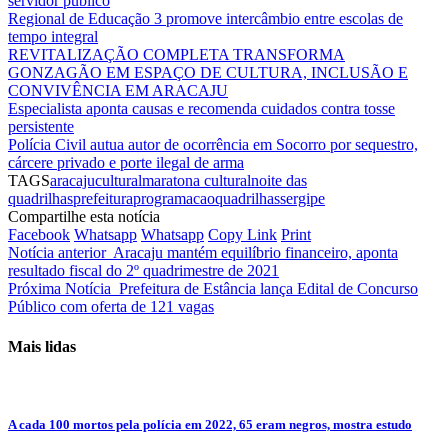
servidor público
Regional de Educação 3 promove intercâmbio entre escolas de
tempo integral
REVITALIZAÇÃO COMPLETA TRANSFORMA
GONZAGÃO EM ESPAÇO DE CULTURA, INCLUSÃO E
CONVIVÊNCIA EM ARACAJU
Especialista aponta causas e recomenda cuidados contra tosse
persistente
Polícia Civil autua autor de ocorrência em Socorro por sequestro,
cárcere privado e porte ilegal de arma
TAGS
aracaju
cultural
maratona cultural
noite das
quadrilhas
prefeitura
programacao
quadrilhas
sergipe
Compartilhe esta notícia
Facebook
Whatsapp
Whatsapp
Copy Link
Print
Notícia anterior
Aracaju mantém equilíbrio financeiro, aponta
resultado fiscal do 2º quadrimestre de 2021
Próxima Notícia
Prefeitura de Estância lança Edital de Concurso
Público com oferta de 121 vagas
Mais lidas
A cada 100 mortos pela polícia em 2022, 65 eram negros, mostra estudo