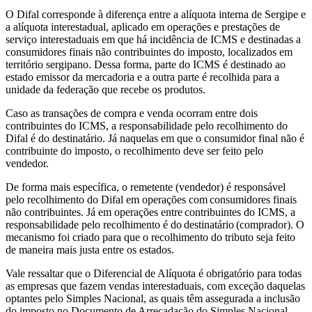
O Difal corresponde à diferença entre a alíquota interna de Sergipe e
a alíquota interestadual, aplicado em operações e prestações de
serviço interestaduais em que há incidência de ICMS e destinadas a
consumidores finais não contribuintes do imposto, localizados em
território sergipano. Dessa forma, parte do ICMS é destinado ao
estado emissor da mercadoria e a outra parte é recolhida para a
unidade da federação que recebe os produtos.
Caso as transações de compra e venda ocorram entre dois
contribuintes do ICMS, a responsabilidade pelo recolhimento do
Difal é do destinatário. Já naquelas em que o consumidor final não é
contribuinte do imposto, o recolhimento deve ser feito pelo
vendedor.
De forma mais específica, o remetente (vendedor) é responsável
pelo recolhimento do Difal em operações com consumidores finais
não contribuintes. Já em operações entre contribuintes do ICMS, a
responsabilidade pelo recolhimento é do destinatário (comprador). O
mecanismo foi criado para que o recolhimento do tributo seja feito
de maneira mais justa entre os estados.
Vale ressaltar que o Diferencial de Alíquota é obrigatório para todas
as empresas que fazem vendas interestaduais, com exceção daquelas
optantes pelo Simples Nacional, as quais têm assegurada a inclusão
do imposto no Documento de Arrecadação do Simples Nacional