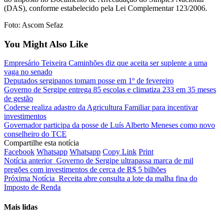
(DAS), conforme estabelecido pela Lei Complementar 123/2006.
Foto: Ascom Sefaz
You Might Also Like
Empresário Teixeira Caminhões diz que aceita ser suplente a uma
vaga no senado
Deputados sergipanos tomam posse em 1º de fevereiro
Governo de Sergipe entrega 85 escolas e climatiza 233 em 35 meses
de gestão
Coderse realiza adastro da Agricultura Familiar para incentivar
investimentos
Governador participa da posse de Luís Alberto Meneses como novo
conselheiro do TCE
Compartilhe esta notícia
Facebook
Whatsapp
Whatsapp
Copy Link
Print
Notícia anterior
Governo de Sergipe ultrapassa marca de mil
pregões com investimentos de cerca de R$ 5 bilhões
Próxima Notícia
Receita abre consulta a lote da malha fina do
Imposto de Renda
Mais lidas