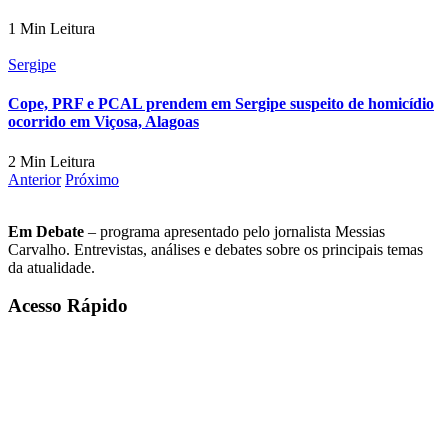
1 Min Leitura
Sergipe
Cope, PRF e PCAL prendem em Sergipe suspeito de homicídio
ocorrido em Viçosa, Alagoas
2 Min Leitura
Anterior
Próximo
Em Debate
– programa apresentado pelo jornalista Messias
Carvalho. Entrevistas, análises e debates sobre os principais temas
da atualidade.
Acesso Rápido