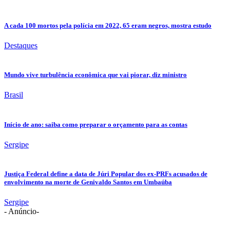
A cada 100 mortos pela polícia em 2022, 65 eram negros, mostra estudo
Destaques
Mundo vive turbulência econômica que vai piorar, diz ministro
Brasil
Início de ano: saiba como preparar o orçamento para as contas
Sergipe
Justiça Federal define a data de Júri Popular dos ex-PRFs acusados de
envolvimento na morte de Genivaldo Santos em Umbaúba
Sergipe
- Anúncio-