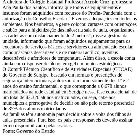
A diretora do Colégio Estadual Professor Acrísio Cruz, professora
Ana Paula dos Santos, informa que todos os equipamentos e
insumos foram adquiridos com recursos do Profin- Pandemia com a
autorização do Conselho Escolar. “Fizemos adequações em todos os
ambientes. Nos banheiros, a gente colocou cartazes com orientações
e sabão para a higienização das mãos; na sala de aula, organizamos
as carteiras com distanciamento de 2 metros”, disse a gestora da
unidade, informando que foram adquiridos equipamentos para os
executores de serviços básicos e servidores da alimentação escolar,
como máscaras descartáveis e de material acrílico, aventais
descartáveis e aferidores de temperatura. Além disso, a escola conta
ainda com dispenser de álcool em gel em pontos estratégicos.
O Comitê Técnico-Científico e de Atividades Especiais (CTCAE)
do Governo de Sergipe, baseado em normas e prescrições de
segurança internacionais, autorizou o retorno somente dos 1º e 2º
anos do ensino fundamental, o que corresponde a 6.678 alunos
matriculados na rede estadual em Sergipe nessa fase educacional, de
um total de 43.326 alunos matriculados, ou seja, cabe aos
municípios a prerrogativa de decidir ou não pelo retorno presencial
de 85% dos alunos matriculados.
As famílias têm autonomia para decidir sobre a volta dos filhos às
aulas presenciais. Para isso, os pais e responsáveis deverão assinar
termo disponibilizado pelas escolas.
Fonte: Governo do Estado