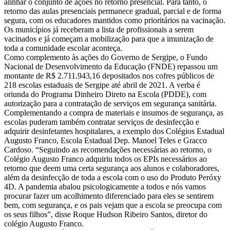
alinhar o conjunto de ações no retorno presencial. Para tanto, o
retorno das aulas presenciais permanece gradual, parcial e de forma
segura, com os educadores mantidos como prioritários na vacinação.
Os municípios já receberam a lista de profissionais a serem
vacinados e já começam a mobilização para que a imunização de
toda a comunidade escolar aconteça.
Como complemento às ações do Governo de Sergipe, o Fundo
Nacional de Desenvolvimento da Educação (FNDE) repassou um
montante de R$ 2.711.943,16 depositados nos cofres públicos de
218 escolas estaduais de Sergipe até abril de 2021. A verba é
oriunda do Programa Dinheiro Direto na Escola (PDDE), com
autorização para a contratação de serviços em segurança sanitária.
Complementando a compra de materiais e insumos de segurança, as
escolas puderam também contratar serviços de desinfecção e
adquirir desinfetantes hospitalares, a exemplo dos Colégios Estadual
Augusto Franco, Escola Estadual Dep. Manoel Teles e Gracco
Cardoso. “Seguindo as recomendações necessárias ao retorno, o
Colégio Augusto Franco adquiriu todos os EPIs necessários ao
retorno que deem uma certa segurança aos alunos e colaboradores,
além da desinfecção de toda a escola com o uso do Produto Peróxy
4D. A pandemia abalou psicologicamente a todos e nós vamos
procurar fazer um acolhimento diferenciado para eles se sentirem
bem, com segurança, e os pais vejam que a escola se preocupa com
os seus filhos”, disse Roque Hudson Ribeiro Santos, diretor do
colégio Augusto Franco.