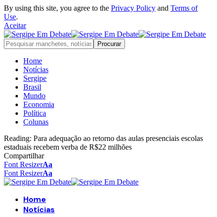
By using this site, you agree to the
Privacy Policy
and
Terms of
Use
.
Aceitar
Home
Notícias
Sergipe
Brasil
Mundo
Economia
Política
Colunas
Reading:
Para adequação ao retorno das aulas presenciais escolas
estaduais recebem verba de R$22 milhões
Compartilhar
Font Resizer
Aa
Font Resizer
Aa
Home
Notícias