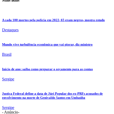
Mais lidas
A cada 100 mortos pela polícia em 2022, 65 eram negros, mostra estudo
Destaques
Mundo vive turbulência econômica que vai piorar, diz ministro
Brasil
Início de ano: saiba como preparar o orçamento para as contas
Sergipe
Justiça Federal define a data de Júri Popular dos ex-PRFs acusados de
envolvimento na morte de Genivaldo Santos em Umbaúba
Sergipe
- Anúncio-