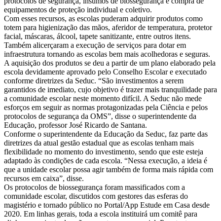
protocolos de segurança, insumos de biossegurança e compra de
equipamentos de proteção individual e coletivo.
Com esses recursos, as escolas puderam adquirir produtos como
totem para higienização das mãos, aferidor de temperatura, protetor
facial, máscaras, álcool, tapete sanitizante, entre outros itens.
Também alicerçaram a execução de serviços para dotar em
infraestrutura tornando as escolas bem mais acolhedoras e seguras.
A aquisição dos produtos se deu a partir de um plano elaborado pela
escola devidamente aprovado pelo Conselho Escolar e executado
conforme diretrizes da Seduc. “São investimentos a serem
garantidos de imediato, cujo objetivo é trazer mais tranquilidade para
a comunidade escolar neste momento difícil. A Seduc não mede
esforços em seguir as normas protagonizadas pela Ciência e pelos
protocolos de segurança da OMS”, disse o superintendente da
Educação, professor José Ricardo de Santana.
Conforme o superintendente da Educação da Seduc, faz parte das
diretrizes da atual gestão estadual que as escolas tenham mais
flexibilidade no momento do investimento, sendo que este esteja
adaptado às condições de cada escola. “Nessa execução, a ideia é
que a unidade escolar possa agir também de forma mais rápida com
recursos em caixa”, disse.
Os protocolos de biossegurança foram massificados com a
comunidade escolar, discutidos com gestores das esferas do
magistério e tornado público no Portal/App Estude em Casa desde
2020. Em linhas gerais, toda a escola instituirá um comitê para