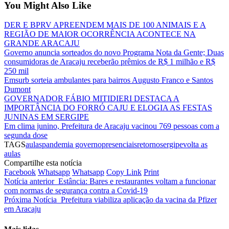
You Might Also Like
DER E BPRV APREENDEM MAIS DE 100 ANIMAIS E A
REGIÃO DE MAIOR OCORRÊNCIA ACONTECE NA
GRANDE ARACAJU
Governo anuncia sorteados do novo Programa Nota da Gente; Duas
consumidoras de Aracaju receberão prêmios de R$ 1 milhão e R$
250 mil
Emsurb sorteia ambulantes para bairros Augusto Franco e Santos
Dumont
GOVERNADOR FÁBIO MITIDIERI DESTACA A
IMPORTÂNCIA DO FORRÓ CAJU E ELOGIA AS FESTAS
JUNINAS EM SERGIPE
Em clima junino, Prefeitura de Aracaju vacinou 769 pessoas com a
segunda dose
TAGS
aulas
pandemia governo
presenciais
retorno
sergipe
volta as
aulas
Compartilhe esta notícia
Facebook
Whatsapp
Whatsapp
Copy Link
Print
Notícia anterior
Estância: Bares e restaurantes voltam a funcionar
com normas de segurança contra a Covid-19
Próxima Notícia
Prefeitura viabiliza aplicação da vacina da Pfizer
em Aracaju