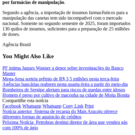
por farmácias de manipulação
.
Segundo a agência, a importação de insumos farmacêuticos para a
manipulação das canetas tem sido incompatível com o mercado
nacional. Somente no segundo semestre de 2025, foram importados
130 quilos de insumos, suficientes para a preparação de 25 milhões
de doses.
Agência Brasil
You Might Also Like
PF intima Jaques Wagner a depor sobre investigações do Banco
Master
Mega-Sena sorteia prêmio de R$ 3,5 milhões nesta terça-feira
Agências bancárias reabrem nesta quarta-feira a partir do meio-dia
Bombeiros de Sergipe alertam para riscos de quedas entre idosos
Homem é preso por cultivo de maconha na cidade de Moita Bonita
Compartilhe esta notícia
Facebook
Whatsapp
Whatsapp
Copy Link
Print
Notícia anterior
Sistema de recarga do Mais Aracaju oferece
diferentes formas de aquisição de créditos
Próxima Notícia
Petrobras destitui diretor de área que vendeu gás
com 100% de ágio