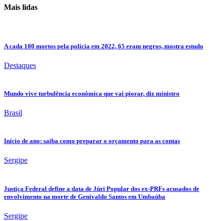
Mais lidas
A cada 100 mortos pela polícia em 2022, 65 eram negros, mostra estudo
Destaques
Mundo vive turbulência econômica que vai piorar, diz ministro
Brasil
Início de ano: saiba como preparar o orçamento para as contas
Sergipe
Justiça Federal define a data de Júri Popular dos ex-PRFs acusados de
envolvimento na morte de Genivaldo Santos em Umbaúba
Sergipe