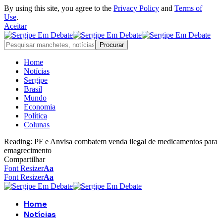
By using this site, you agree to the
Privacy Policy
and
Terms of
Use
.
Aceitar
Home
Notícias
Sergipe
Brasil
Mundo
Economia
Política
Colunas
Reading:
PF e Anvisa combatem venda ilegal de medicamentos para
emagrecimento
Compartilhar
Font Resizer
Aa
Font Resizer
Aa
Home
Notícias