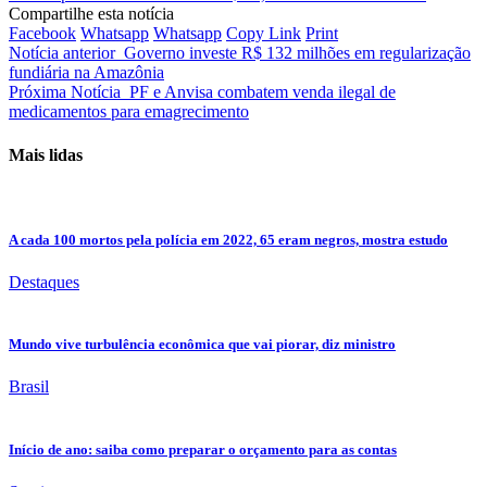
Compartilhe esta notícia
Facebook
Whatsapp
Whatsapp
Copy Link
Print
Notícia anterior
Governo investe R$ 132 milhões em regularização
fundiária na Amazônia
Próxima Notícia
PF e Anvisa combatem venda ilegal de
medicamentos para emagrecimento
Mais lidas
A cada 100 mortos pela polícia em 2022, 65 eram negros, mostra estudo
Destaques
Mundo vive turbulência econômica que vai piorar, diz ministro
Brasil
Início de ano: saiba como preparar o orçamento para as contas