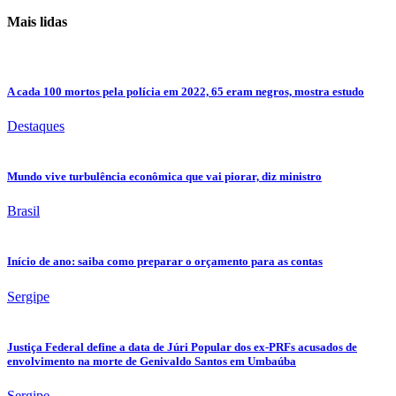
Mais lidas
A cada 100 mortos pela polícia em 2022, 65 eram negros, mostra estudo
Destaques
Mundo vive turbulência econômica que vai piorar, diz ministro
Brasil
Início de ano: saiba como preparar o orçamento para as contas
Sergipe
Justiça Federal define a data de Júri Popular dos ex-PRFs acusados de
envolvimento na morte de Genivaldo Santos em Umbaúba
Sergipe