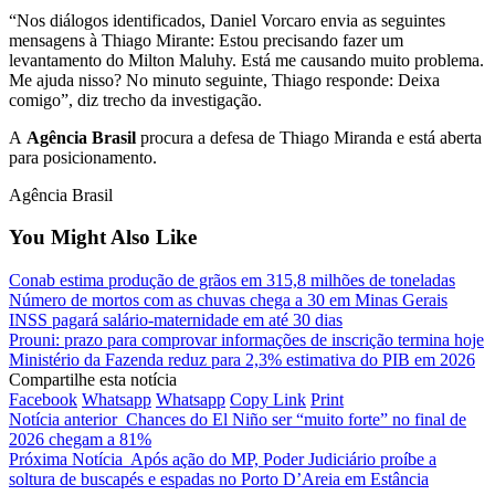
“Nos diálogos identificados, Daniel Vorcaro envia as seguintes
mensagens à Thiago Mirante: Estou precisando fazer um
levantamento do Milton Maluhy. Está me causando muito problema.
Me ajuda nisso? No minuto seguinte, Thiago responde: Deixa
comigo”, diz trecho da investigação.
A
Agência Brasil
procura a defesa de Thiago Miranda e está aberta
para posicionamento.
Agência Brasil
You Might Also Like
Conab estima produção de grãos em 315,8 milhões de toneladas
Número de mortos com as chuvas chega a 30 em Minas Gerais
INSS pagará salário-maternidade em até 30 dias
Prouni: prazo para comprovar informações de inscrição termina hoje
Ministério da Fazenda reduz para 2,3% estimativa do PIB em 2026
Compartilhe esta notícia
Facebook
Whatsapp
Whatsapp
Copy Link
Print
Notícia anterior
Chances do El Niño ser “muito forte” no final de
2026 chegam a 81%
Próxima Notícia
Após ação do MP, Poder Judiciário proíbe a
soltura de buscapés e espadas no Porto D’Areia em Estância