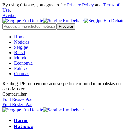
By using this site, you agree to the
Privacy Policy
and
Terms of
Use
.
Aceitar
Home
Notícias
Sergipe
Brasil
Mundo
Economia
Política
Colunas
Reading:
PF mira empresário suspeito de intimidar jornalistas no
caso Master
Compartilhar
Font Resizer
Aa
Font Resizer
Aa
Home
Notícias