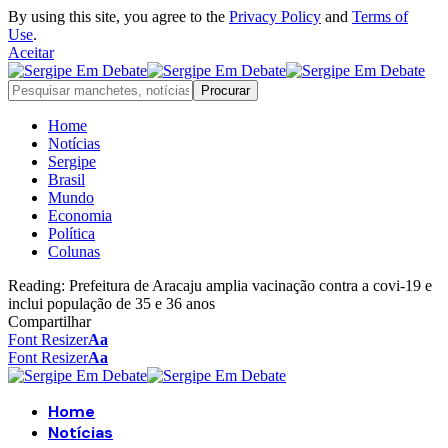
By using this site, you agree to the
Privacy Policy
and
Terms of
Use
.
Aceitar
Home
Notícias
Sergipe
Brasil
Mundo
Economia
Política
Colunas
Reading:
Prefeitura de Aracaju amplia vacinação contra a covi-19 e
inclui população de 35 e 36 anos
Compartilhar
Font Resizer
Aa
Font Resizer
Aa
Home
Notícias