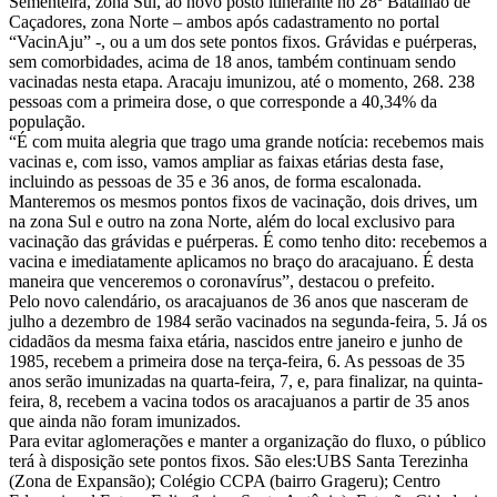
Sementeira, zona Sul, ao novo posto itinerante no 28º Batalhão de
Caçadores, zona Norte – ambos após cadastramento no portal
“VacinAju” -, ou a um dos sete pontos fixos. Grávidas e puérperas,
sem comorbidades, acima de 18 anos, também continuam sendo
vacinadas nesta etapa. Aracaju imunizou, até o momento, 268. 238
pessoas com a primeira dose, o que corresponde a 40,34% da
população.
“É com muita alegria que trago uma grande notícia: recebemos mais
vacinas e, com isso, vamos ampliar as faixas etárias desta fase,
incluindo as pessoas de 35 e 36 anos, de forma escalonada.
Manteremos os mesmos pontos fixos de vacinação, dois drives, um
na zona Sul e outro na zona Norte, além do local exclusivo para
vacinação das grávidas e puérperas. É como tenho dito: recebemos a
vacina e imediatamente aplicamos no braço do aracajuano. É desta
maneira que venceremos o coronavírus”, destacou o prefeito.
Pelo novo calendário, os aracajuanos de 36 anos que nasceram de
julho a dezembro de 1984 serão vacinados na segunda-feira, 5. Já os
cidadãos da mesma faixa etária, nascidos entre janeiro e junho de
1985, recebem a primeira dose na terça-feira, 6. As pessoas de 35
anos serão imunizadas na quarta-feira, 7, e, para finalizar, na quinta-
feira, 8, recebem a vacina todos os aracajuanos a partir de 35 anos
que ainda não foram imunizados.
Para evitar aglomerações e manter a organização do fluxo, o público
terá à disposição sete pontos fixos. São eles:UBS Santa Terezinha
(Zona de Expansão); Colégio CCPA (bairro Grageru); Centro