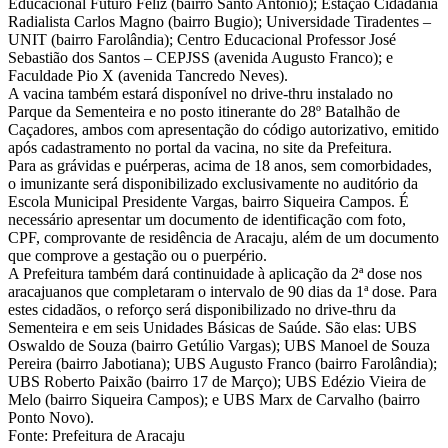
Educacional Futuro Feliz (bairro Santo Antônio); Estação Cidadania
Radialista Carlos Magno (bairro Bugio); Universidade Tiradentes –
UNIT (bairro Farolândia); Centro Educacional Professor José
Sebastião dos Santos – CEPJSS (avenida Augusto Franco); e
Faculdade Pio X (avenida Tancredo Neves).
A vacina também estará disponível no drive-thru instalado no
Parque da Sementeira e no posto itinerante do 28º Batalhão de
Caçadores, ambos com apresentação do código autorizativo, emitido
após cadastramento no portal da vacina, no site da Prefeitura.
Para as grávidas e puérperas, acima de 18 anos, sem comorbidades,
o imunizante será disponibilizado exclusivamente no auditório da
Escola Municipal Presidente Vargas, bairro Siqueira Campos. É
necessário apresentar um documento de identificação com foto,
CPF, comprovante de residência de Aracaju, além de um documento
que comprove a gestação ou o puerpério.
A Prefeitura também dará continuidade à aplicação da 2ª dose nos
aracajuanos que completaram o intervalo de 90 dias da 1ª dose. Para
estes cidadãos, o reforço será disponibilizado no drive-thru da
Sementeira e em seis Unidades Básicas de Saúde. São elas: UBS
Oswaldo de Souza (bairro Getúlio Vargas); UBS Manoel de Souza
Pereira (bairro Jabotiana); UBS Augusto Franco (bairro Farolândia);
UBS Roberto Paixão (bairro 17 de Março); UBS Edézio Vieira de
Melo (bairro Siqueira Campos); e UBS Marx de Carvalho (bairro
Ponto Novo).
Fonte: Prefeitura de Aracaju