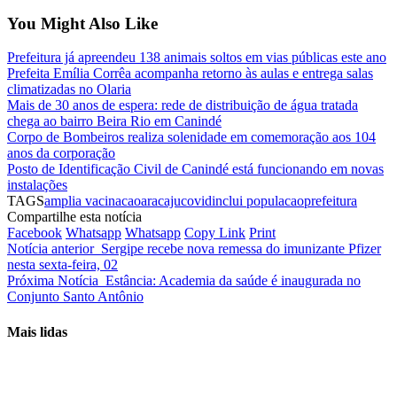
You Might Also Like
Prefeitura já apreendeu 138 animais soltos em vias públicas este ano
Prefeita Emília Corrêa acompanha retorno às aulas e entrega salas
climatizadas no Olaria
Mais de 30 anos de espera: rede de distribuição de água tratada
chega ao bairro Beira Rio em Canindé
Corpo de Bombeiros realiza solenidade em comemoração aos 104
anos da corporação
Posto de Identificação Civil de Canindé está funcionando em novas
instalações
TAGS
amplia vacinacao
aracaju
covid
inclui populacao
prefeitura
Compartilhe esta notícia
Facebook
Whatsapp
Whatsapp
Copy Link
Print
Notícia anterior
Sergipe recebe nova remessa do imunizante Pfizer
nesta sexta-feira, 02
Próxima Notícia
Estância: Academia da saúde é inaugurada no
Conjunto Santo Antônio
Mais lidas