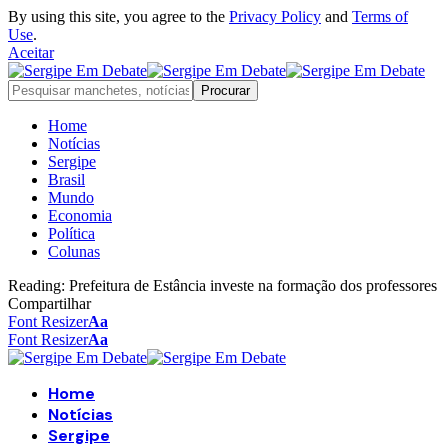
By using this site, you agree to the
Privacy Policy
and
Terms of
Use
.
Aceitar
Home
Notícias
Sergipe
Brasil
Mundo
Economia
Política
Colunas
Reading:
Prefeitura de Estância investe na formação dos professores
Compartilhar
Font Resizer
Aa
Font Resizer
Aa
Home
Notícias
Sergipe