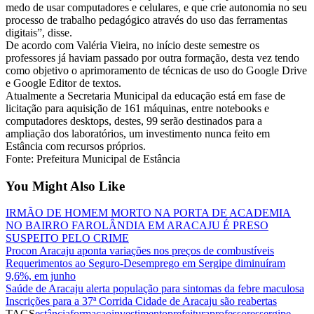
medo de usar computadores e celulares, e que crie autonomia no seu
processo de trabalho pedagógico através do uso das ferramentas
digitais”, disse.
De acordo com Valéria Vieira, no início deste semestre os
professores já haviam passado por outra formação, desta vez tendo
como objetivo o aprimoramento de técnicas de uso do Google Drive
e Google Editor de textos.
Atualmente a Secretaria Municipal da educação está em fase de
licitação para aquisição de 161 máquinas, entre notebooks e
computadores desktops, destes, 99 serão destinados para a
ampliação dos laboratórios, um investimento nunca feito em
Estância com recursos próprios.
Fonte: Prefeitura Municipal de Estância
You Might Also Like
IRMÃO DE HOMEM MORTO NA PORTA DE ACADEMIA
NO BAIRRO FAROLÂNDIA EM ARACAJU É PRESO
SUSPEITO PELO CRIME
Procon Aracaju aponta variações nos preços de combustíveis
Requerimentos ao Seguro-Desemprego em Sergipe diminuíram
9,6%, em junho
Saúde de Aracaju alerta população para sintomas da febre maculosa
Inscrições para a 37ª Corrida Cidade de Aracaju são reabertas
TAGS
estância
formacao
investimento
prefeitura
professores
sergipe