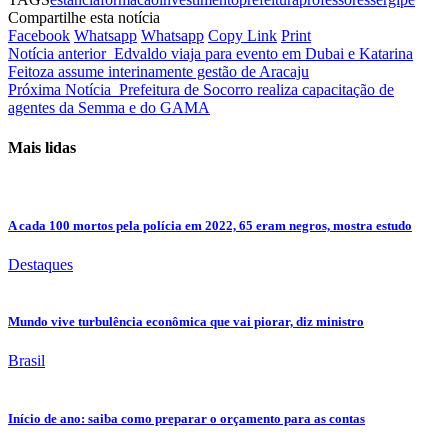
Compartilhe esta notícia
Facebook
Whatsapp
Whatsapp
Copy Link
Print
Notícia anterior
Edvaldo viaja para evento em Dubai e Katarina
Feitoza assume interinamente gestão de Aracaju
Próxima Notícia
Prefeitura de Socorro realiza capacitação de
agentes da Semma e do GAMA
Mais lidas
A cada 100 mortos pela polícia em 2022, 65 eram negros, mostra estudo
Destaques
Mundo vive turbulência econômica que vai piorar, diz ministro
Brasil
Início de ano: saiba como preparar o orçamento para as contas