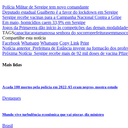
Polícia Militar de Sergipe tem novo comandante
Deputado estadual Gualberto é a favor do lockdown em Sergipe
Sergipe recebe vacinas para a Campanha Nacional Contra a Gripe
Em maio, homicídios caem 33,9% em Sergipe
Jogos da Primavera dão início às competições das demais modalidade
TAGS
capacitacao
gama
nossa senhora do socorro
prefeitura
semma
soco
Compartilhe esta notícia
Facebook
Whatsapp
Whatsapp
Copy Link
Print
Notícia anterior
Prefeitura de Estância investe na formação dos profe
Próxima Notícia
Sergipe recebe mais de 92 mil doses de vacina Pfize
Mais lidas
A cada 100 mortos pela polícia em 2022, 65 eram negros, mostra estudo
Destaques
Mundo vive turbulência econômica que vai piorar, diz ministro
Brasil