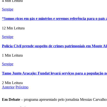
4 Min Leitura
Sergipe
“Somos ricos em gás e minérios e seremos referência para o país
12 Min Leitura
Sergipe
Polícia Civil prende suspeito de crimes patrimoniais em Monte Al
1 Min Leitura
Sergipe
Tamo Junto Aracaju: Fundat levará serviços para a população n
2 Min Leitura
Anterior
Próximo
Em Debate
– programa apresentado pelo jornalista Messias Carvalho. 