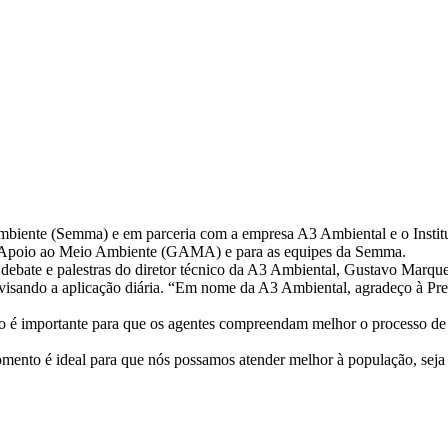
mbiente (Semma) e em parceria com a empresa A3 Ambiental e o Institu
de Apoio ao Meio Ambiente (GAMA) e para as equipes da Semma.
bate e palestras do diretor técnico da A3 Ambiental, Gustavo Marques.
a, visando a aplicação diária. “Em nome da A3 Ambiental, agradeço à Pr
ão é importante para que os agentes compreendam melhor o processo de 
nto é ideal para que nós possamos atender melhor à população, seja p