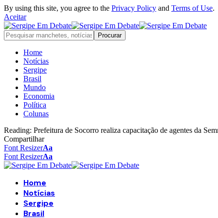
By using this site, you agree to the
Privacy Policy
and
Terms of Use
.
Aceitar
Home
Notícias
Sergipe
Brasil
Mundo
Economia
Política
Colunas
Reading:
Prefeitura de Socorro realiza capacitação de agentes da
Compartilhar
Font Resizer
Aa
Font Resizer
Aa
Home
Notícias
Sergipe
Brasil