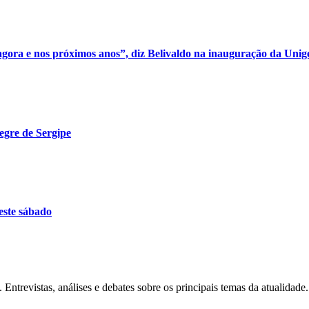
 agora e nos próximos anos”, diz Belivaldo na inauguração da Unig
egre de Sergipe
este sábado
Entrevistas, análises e debates sobre os principais temas da atualidade.