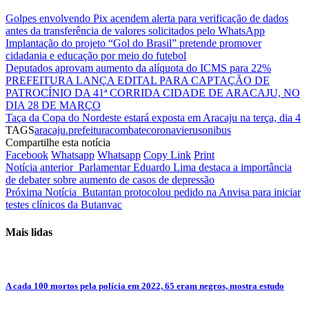
Golpes envolvendo Pix acendem alerta para verificação de dados
antes da transferência de valores solicitados pelo WhatsApp
Implantação do projeto “Gol do Brasil” pretende promover
cidadania e educação por meio do futebol
Deputados aprovam aumento da alíquota do ICMS para 22%
PREFEITURA LANÇA EDITAL PARA CAPTAÇÃO DE
PATROCÍNIO DA 41ª CORRIDA CIDADE DE ARACAJU, NO
DIA 28 DE MARÇO
Taça da Copa do Nordeste estará exposta em Aracaju na terça, dia 4
TAGS
aracaju.prefeitura
combate
coronavierus
onibus
Compartilhe esta notícia
Facebook
Whatsapp
Whatsapp
Copy Link
Print
Notícia anterior
Parlamentar Eduardo Lima destaca a importância
de debater sobre aumento de casos de depressão
Próxima Notícia
Butantan protocolou pedido na Anvisa para iniciar
testes clínicos da Butanvac
Mais lidas
A cada 100 mortos pela polícia em 2022, 65 eram negros, mostra estudo