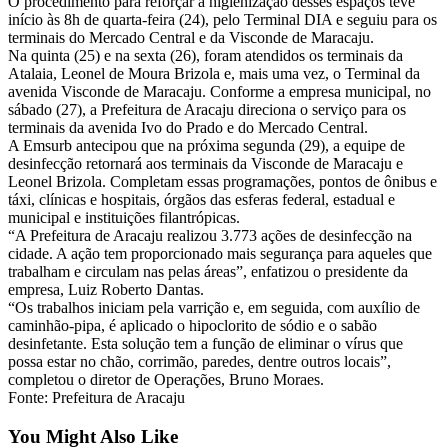
O procedimento para reforçar a higienização desses espaços teve
início às 8h de quarta-feira (24), pelo Terminal DIA e seguiu para os
terminais do Mercado Central e da Visconde de Maracaju.
Na quinta (25) e na sexta (26), foram atendidos os terminais da
Atalaia, Leonel de Moura Brizola e, mais uma vez, o Terminal da
avenida Visconde de Maracaju. Conforme a empresa municipal, no
sábado (27), a Prefeitura de Aracaju direciona o serviço para os
terminais da avenida Ivo do Prado e do Mercado Central.
A Emsurb antecipou que na próxima segunda (29), a equipe de
desinfecção retornará aos terminais da Visconde de Maracaju e
Leonel Brizola. Completam essas programações, pontos de ônibus e
táxi, clínicas e hospitais, órgãos das esferas federal, estadual e
municipal e instituições filantrópicas.
“A Prefeitura de Aracaju realizou 3.773 ações de desinfecção na
cidade. A ação tem proporcionado mais segurança para aqueles que
trabalham e circulam nas pelas áreas”, enfatizou o presidente da
empresa, Luiz Roberto Dantas.
“Os trabalhos iniciam pela varrição e, em seguida, com auxílio de
caminhão-pipa, é aplicado o hipoclorito de sódio e o sabão
desinfetante. Esta solução tem a função de eliminar o vírus que
possa estar no chão, corrimão, paredes, dentre outros locais”,
completou o diretor de Operações, Bruno Moraes.
Fonte: Prefeitura de Aracaju
You Might Also Like