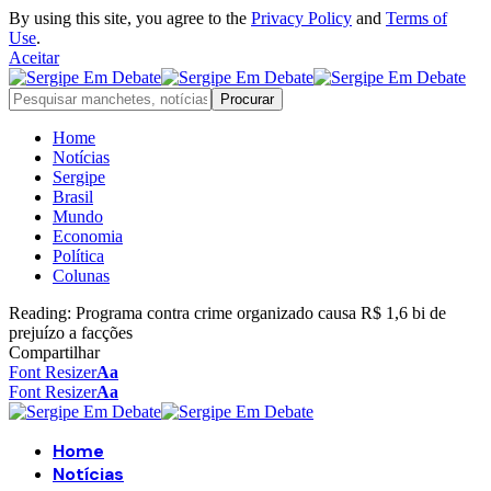
By using this site, you agree to the
Privacy Policy
and
Terms of
Use
.
Aceitar
Home
Notícias
Sergipe
Brasil
Mundo
Economia
Política
Colunas
Reading:
Programa contra crime organizado causa R$ 1,6 bi de
prejuízo a facções
Compartilhar
Font Resizer
Aa
Font Resizer
Aa
Home
Notícias