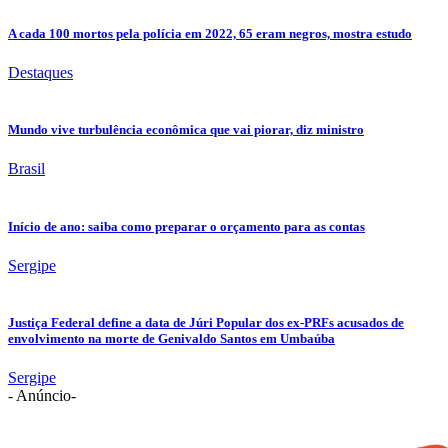
A cada 100 mortos pela polícia em 2022, 65 eram negros, mostra estudo
Destaques
Mundo vive turbulência econômica que vai piorar, diz ministro
Brasil
Início de ano: saiba como preparar o orçamento para as contas
Sergipe
Justiça Federal define a data de Júri Popular dos ex-PRFs acusados de
envolvimento na morte de Genivaldo Santos em Umbaúba
Sergipe
- Anúncio-