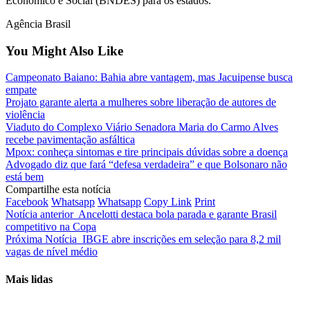
Econômico e Social (BNDES) para os estados.
Agência Brasil
You Might Also Like
Campeonato Baiano: Bahia abre vantagem, mas Jacuipense busca
empate
Projato garante alerta a mulheres sobre liberação de autores de
violência
Viaduto do Complexo Viário Senadora Maria do Carmo Alves
recebe pavimentação asfáltica
Mpox: conheça sintomas e tire principais dúvidas sobre a doença
Advogado diz que fará “defesa verdadeira” e que Bolsonaro não
está bem
Compartilhe esta notícia
Facebook
Whatsapp
Whatsapp
Copy Link
Print
Notícia anterior
Ancelotti destaca bola parada e garante Brasil
competitivo na Copa
Próxima Notícia
IBGE abre inscrições em seleção para 8,2 mil
vagas de nível médio
Mais lidas