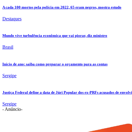
A cada 100 mortos pela polícia em 2022, 65 eram negros, mostra estudo
Destaques
Mundo vive turbulência econômica que vai piorar, diz ministro
Brasil
Início de ano: saiba como preparar o orçamento para as contas
Sergipe
Justiça Federal define a data de Júri Popular dos ex-PRFs acusados de env
Sergipe
- Anúncio-