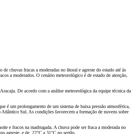
de chuvas fracas a moderadas no litoral e agreste do estado até às
racos a moderados. O cenário meteorológico é de estado de atenção,
Aracaju. De acordo com a análise meteorológica da equipe técnica da
 que é um prolongamento de um sistema de baixa pressão atmosférica,
o Atlântico Sul. As condições favorecem a formação de nuvens sobre
 noite e fracos na madrugada. A chuva pode ser fraca a moderada no
C no agreste, e de 22°C a 31°C no sertão.