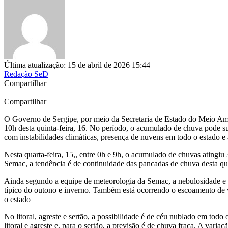
Última atualização: 15 de abril de 2026 15:44
Redação SeD
Compartilhar
Compartilhar
O Governo de Sergipe, por meio da Secretaria de Estado do Meio Ambie
10h desta quinta-feira, 16. No período, o acumulado de chuva pode s
com instabilidades climáticas, presença de nuvens em todo o estado 
Nesta quarta-feira, 15,, entre 0h e 9h, o acumulado de chuvas atin
Semac, a tendência é de continuidade das pancadas de chuva desta qua
Ainda segundo a equipe de meteorologia da Semac, a nebulosidade e c
típico do outono e inverno. Também está ocorrendo o escoamento de v
o estado
No litoral, agreste e sertão, a possibilidade é de céu nublado em to
litoral e agreste e, para o sertão, a previsão é de chuva fraca. A var