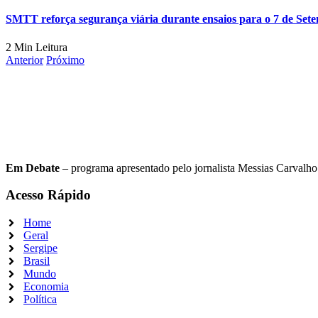
SMTT reforça segurança viária durante ensaios para o 7 de Se
2 Min Leitura
Anterior
Próximo
Em Debate
– programa apresentado pelo jornalista Messias Carvalho. 
Acesso Rápido
Home
Geral
Sergipe
Brasil
Mundo
Economia
Política