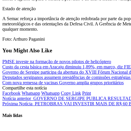
Estado de atenção
A Semac reforça a importância de atenção redobrada por parte da po
meteorológicos e das orientações da Defesa Civil. A Gerência de Met
qualquer momento.
Foto: Arthuro Paganini
You Might Also Like
PMSE investe na formação de novos pilotos de helicóptero
Custo da cesta básica em Aracaju diminuiu 1,89%, em março, diz FI
Governo de Sergipe participa da abertura do XVIII Fórum Nacional 
Deputados sergipanos assumem presidências de comissões estratégias
Com nova remessa de vacinas Governo amplia grupos prioritários
Compartilhe esta notícia
Facebook
Whatsapp
Whatsapp
Copy Link
Print
Notícia anterior
GOVERNO DE SERGIPE PUBLICA RESULTA
Próxima Notícia
PETROBRAS VAI INVESTIR MAIS DE R$ 60
Mais lidas