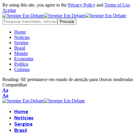
By using this site, you agree to the
Privacy Policy
and
Terms of Use
.
Aceitar
Home
Notícias
Sergipe
Brasil
Mundo
Economia
Política
Colunas
Reading:
SE permanece em estado de atenção para chuvas moderadas 
Compartilhar
Font
Aa
Resizer
Font
Aa
Resizer
Home
Notícias
Sergipe
Brasil