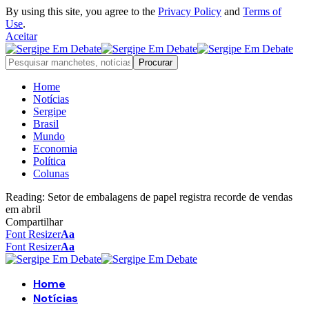
By using this site, you agree to the
Privacy Policy
and
Terms of
Use
.
Aceitar
Home
Notícias
Sergipe
Brasil
Mundo
Economia
Política
Colunas
Reading:
Setor de embalagens de papel registra recorde de vendas
em abril
Compartilhar
Font Resizer
Aa
Font Resizer
Aa
Home
Notícias