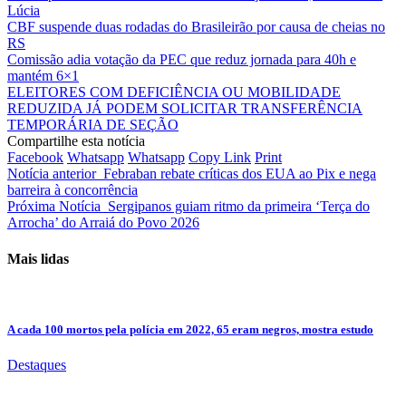
Lúcia
CBF suspende duas rodadas do Brasileirão por causa de cheias no
RS
Comissão adia votação da PEC que reduz jornada para 40h e
mantém 6×1
ELEITORES COM DEFICIÊNCIA OU MOBILIDADE
REDUZIDA JÁ PODEM SOLICITAR TRANSFERÊNCIA
TEMPORÁRIA DE SEÇÃO
Compartilhe esta notícia
Facebook
Whatsapp
Whatsapp
Copy Link
Print
Notícia anterior
Febraban rebate críticas dos EUA ao Pix e nega
barreira à concorrência
Próxima Notícia
Sergipanos guiam ritmo da primeira ‘Terça do
Arrocha’ do Arraiá do Povo 2026
Mais lidas
A cada 100 mortos pela polícia em 2022, 65 eram negros, mostra estudo
Destaques