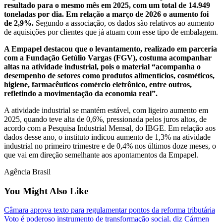
resultado para o mesmo mês em 2025, com um total de 14.949
toneladas por dia. Em relação a março de 2026 o aumento foi
de 2,9%.
Segundo a associação, os dados são relativos ao aumento
de aquisições por clientes que já atuam com esse tipo de embalagem.
A Empapel destacou que o levantamento, realizado em parceria
com a Fundação Getúlio Vargas (FGV), costuma acompanhar
altas na atividade industrial, pois o material “acompanha o
desempenho de setores como produtos alimentícios, cosméticos,
higiene, farmacêuticos comércio eletrônico, entre outros,
refletindo a movimentação da economia real”.
A atividade industrial se mantém estável, com ligeiro aumento em
2025, quando teve alta de 0,6%, pressionada pelos juros altos, de
acordo com a Pesquisa Industrial Mensal, do IBGE. Em relação aos
dados desse ano, o instituto indicou aumento de 1,3% na atividade
industrial no primeiro trimestre e de 0,4% nos últimos doze meses, o
que vai em direção semelhante aos apontamentos da Empapel.
Agência Brasil
You Might Also Like
Câmara aprova texto para regulamentar pontos da reforma tributária
Voto é poderoso instrumento de transformação social, diz Cármen