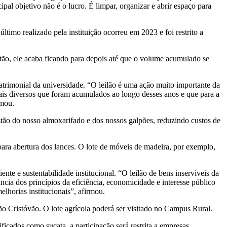
ipal objetivo não é o lucro. É limpar, organizar e abrir espaço para
ltimo realizado pela instituição ocorreu em 2023 e foi restrito a
Então, ele acaba ficando para depois até que o volume acumulado se
patrimonial da universidade. “O leilão é uma ação muito importante da
ais diversos que foram acumulados ao longo desses anos e que para a
rmou.
tão do nosso almoxarifado e dos nossos galpões, reduzindo custos de
 para abertura dos lances. O lote de móveis de madeira, por exemplo,
te e sustentabilidade institucional. “O leilão de bens inservíveis da
ncia dos princípios da eficiência, economicidade e interesse público
lhorias institucionais”, afirmou.
São Cristóvão. O lote agrícola poderá ser visitado no Campus Rural.
ficados como sucata, a participação será restrita a empresas