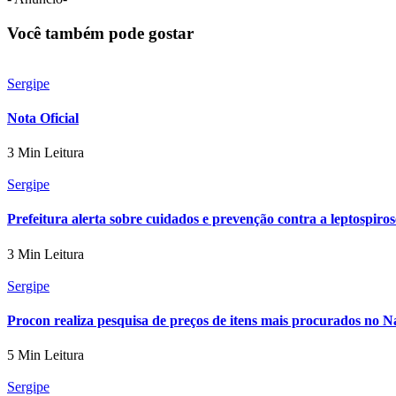
Você também pode gostar
Sergipe
Nota Oficial
3 Min Leitura
Sergipe
Prefeitura alerta sobre cuidados e prevenção contra a leptospiros
3 Min Leitura
Sergipe
Procon realiza pesquisa de preços de itens mais procurados no N
5 Min Leitura
Sergipe