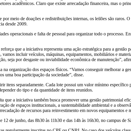
setores acadêmicos. Claro que existe arrecadação financeira, mas o princ
or meio de doações e redistribuições internas, os leilões são raros. O ú
cia desde 2009.
ldades operacionais e falta de pessoal para organizar todo o processo. 
eforça que a iniciativa representa uma ação estratégica para a gestão 
, vamos incluir veículos, máquinas, equipamentos, mobiliários e materi
ição, seja por desgaste ou inviabilidade econômica de manutenção”, afi
a na organização dos espaços físicos. “Vamos conseguir melhorar a ges
os uma boa participação da sociedade”, disse.
uirir itens separadamente. Cada lote possui um valor mínimo específico
depender do tipo e da quantidade de itens reunidos.
a que a iniciativa também busca promover uma gestão patrimonial eficien
ção de espaços institucionais, a sustentabilidade ambiental e a observâ
arrecadação de recursos para reinvestimento em novos equipamentos e me
 10 e 12 de junho, das 8h30 às 11h30 e das 14h às 16h30, no campus de 
icas regularmente inscritas no CPF ou CNPJ. No caso dos veículos classi