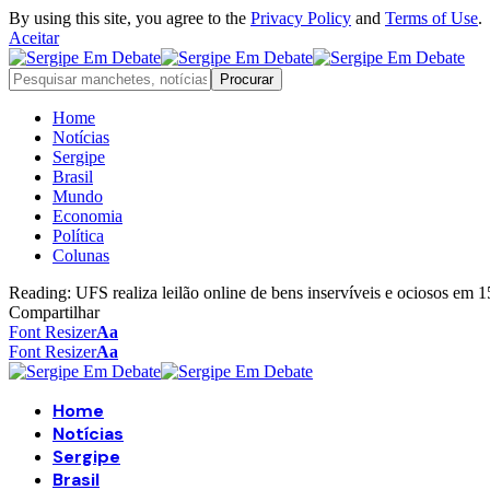
By using this site, you agree to the
Privacy Policy
and
Terms of Use
.
Aceitar
Home
Notícias
Sergipe
Brasil
Mundo
Economia
Política
Colunas
Reading:
UFS realiza leilão online de bens inservíveis e ociosos em 
Compartilhar
Font Resizer
Aa
Font Resizer
Aa
Home
Notícias
Sergipe
Brasil