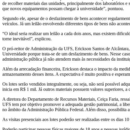
de recolher materiais das unidades, principalmente dos laboratórios e 
que novos equipamentos possam chegar à universidade”, pontuou.
Segundo ele, apesar de o desfazimento de bens acontecer regularmente p
veículos. Já um leilão envolvendo diferentes tipos de bens não aconte
“O ideal seria realizar um leilão a cada dois anos, mas existem dificu
torne inevitável”, explicou.
O pró-reitor de Administração da UFS, Erickson Santos de Alcântara, r
Universidade porque trata-se de um desfazimento de bens. Nesse caso
administração pública já não atendem mais às necessidades da institu
Além da arrecadação financeira, Erickson destaca o impacto da medid
armazenamento desses itens. A expectativa é muito positiva e esperam
Os lotes serão vendidos integralmente, ou seja, não será possível adq
inicia em R$ 1 mil. Já outros materiais possuem valores superiores, a 
A diretora do Departamento de Recursos Materiais, Ceiça Faria, ressalt
UFS tem por objetivo promover a adequada gestão patrimonial, a libera
no âmbito da Administração Pública Federal. Além disso, possibilita 
As visitas presenciais aos lotes poderão ser realizadas entre os dias
Poderão participar pessoas físicas maiores de 18 anos e pessoas juríd