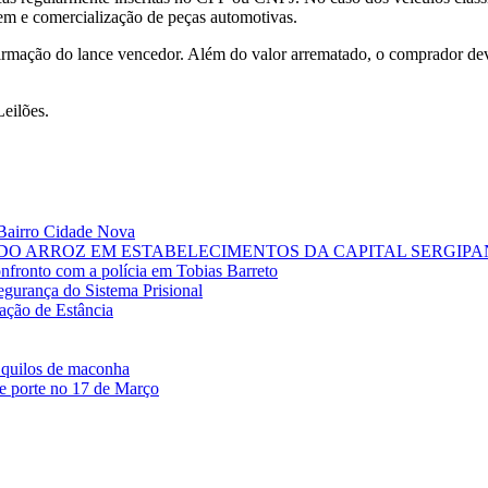
gem e comercialização de peças automotivas.
firmação do lance vencedor. Além do valor arrematado, o comprador dev
Leilões.
o Bairro Cidade Nova
DO ARROZ EM ESTABELECIMENTOS DA CAPITAL SERGIP
nfronto com a polícia em Tobias Barreto
egurança do Sistema Prisional
ação de Estância
 quilos de maconha
e porte no 17 de Março