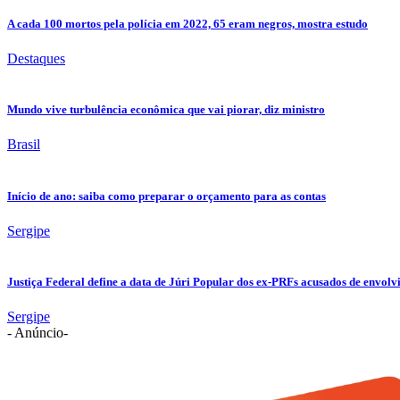
A cada 100 mortos pela polícia em 2022, 65 eram negros, mostra estudo
Destaques
Mundo vive turbulência econômica que vai piorar, diz ministro
Brasil
Início de ano: saiba como preparar o orçamento para as contas
Sergipe
Justiça Federal define a data de Júri Popular dos ex-PRFs acusados de env
Sergipe
- Anúncio-