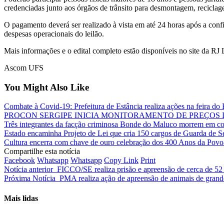
credenciadas junto aos órgãos de trânsito para desmontagem, recicla
O pagamento deverá ser realizado à vista em até 24 horas após a con
despesas operacionais do leilão.
Mais informações e o edital completo estão disponíveis no site da RJ 
Ascom UFS
You Might Also Like
Combate à Covid-19: Prefeitura de Estância realiza ações na feira d
PROCON SERGIPE INICIA MONITORAMENTO DE PREÇOS 
Três integrantes da facção criminosa Bonde do Maluco morrem em co
Estado encaminha Projeto de Lei que cria 150 cargos de Guarda de S
Cultura encerra com chave de ouro celebração dos 400 Anos da Povo
Compartilhe esta notícia
Facebook
Whatsapp
Whatsapp
Copy Link
Print
Notícia anterior
FICCO/SE realiza prisão e apreensão de cerca de 52
Próxima Notícia
PMA realiza ação de apreensão de animais de grand
Mais lidas