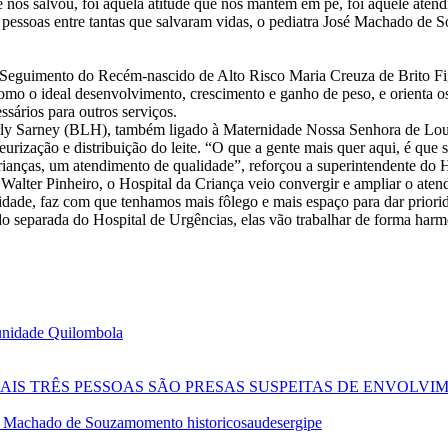
 nos salvou, foi aquela atitude que nos mantém em pé, foi aquele atend
 pessoas entre tantas que salvaram vidas, o pediatra José Machado de 
 Seguimento do Recém-nascido de Alto Risco Maria Creuza de Brito F
como o ideal desenvolvimento, crescimento e ganho de peso, e orienta o
sários para outros serviços.
ly Sarney (BLH), também ligado à Maternidade Nossa Senhora de Lour
teurização e distribuição do leite. “O que a gente mais quer aqui, é qu
rianças, um atendimento de qualidade”, reforçou a superintendente do H
Walter Pinheiro, o Hospital da Criança veio convergir e ampliar o aten
dade, faz com que tenhamos mais fôlego e mais espaço para dar priorid
eparada do Hospital de Urgências, elas vão trabalhar de forma harmôn
munidade Quilombola
IS TRÊS PESSOAS SÃO PRESAS SUSPEITAS DE ENVOLVI
é Machado de Souza
momento historico
saude
sergipe