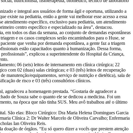
ocial, nutricionista, fisioterapeuta, biomédico, técnico de laboratório
zado e integral aos usuários de forma ágil e oportuna, utilizando a
 existe na pediatria, então a gente vai melhorar esse acesso a essa
e atendimento específico, exclusivo para pediatria, um atendimento
imeiro centro específico e especializado na área”, destacou.
/dia, em todos os dias da semana, ao conjunto de demandas espontâneas
 a triagem e os casos complexos serão encaminhados para o Huse, se
um paciente que venha por demanda espontânea, a gente faz a triagem
rofissionais estão capacitados quanto à humanização. Dessa forma,
profissionais”, explicou a superintendente do Hospital da Criança,
ento.
mento; 06 (seis) leitos de internamento em clínica cirúrgica; 22
rgico com 02 (duas) salas cirúrgicas; e 03 (três) leitos de recuperação
la de manutenção/equipamentos, serviço de nutrição e dietética), sala de
ficação de risco e 03 (três) consultórios clínicos.
al, agradeceu a homenagem prestada. “Gostaria de agradecer a
hado de Souza sabe o quanto ele se dedicou a medicina. Foi um
onamento, na época que não tinha SUS. Meu avô trabalhou até o último
tal. São elas: Bloco Cirúrgico: Dra Maria Helena Domingues Garcia
maria Clínica 2: Dr Walter Marcelo de Oliveira Carvalho; Enfermaria
holas Ian Oliveira Reis.
ela doação de órgãos. “Eu só quero dizer a vocês que prestem atenção