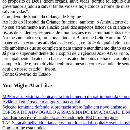
ao propósito de Deus, doem órgãos, salve vidas, porque foi aquilo que
governador ajudou a salvar tantas vidas e hoje coloca o nome de duas
salvem vidas”.
Complexo de Saúde da Criança de Sergipe
Ao lado do Hospital da Criança funciona, também, o Ambulatório de
no seu atendimento a avaliação geral dos aspectos físicos da criança 
riscos de acidentes, esquema de imunizações e encaminhamentos neces
No mesmo endereço, funciona, ainda, o Banco de Leite Humano Mar
materno e executar as atividades de coleta, controle de qualidade, pas
três ambientes que se completam para trazer o atendimento digno às c
Já para o superintendente do Hospital de Urgências João Alves Filho, 
principalmente da atenção básica e os atendimentos de baixa complexi
complexidade e, sem dúvida nenhuma, mesmo com essa unidade sendo s
aqui do nosso estado”, frisou.
Fonte: Governo do Estado
You Might Also Like
MPF realiza vistoria técnica para tombamento do patrimônio da Co
Avião cai em área de manguezal na capital
Seleção feminina defende supremacia sobre Itália em novo amistoso
ESPOSA DE ADVOGADO ASSASSINADO EM ARACAJU E MA
Iran Barbosa é pré-candidato ao Senado pelo PSOL de Sergipe
TAGS
aracaju
belivaldo
criança
governo do estado
hospital
Hospital Jos
Compartilhe esta notícia