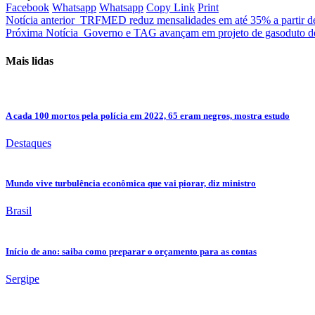
Facebook
Whatsapp
Whatsapp
Copy Link
Print
Notícia anterior
TRFMED reduz mensalidades em até 35% a partir d
Próxima Notícia
Governo e TAG avançam em projeto de gasoduto d
Mais lidas
A cada 100 mortos pela polícia em 2022, 65 eram negros, mostra estudo
Destaques
Mundo vive turbulência econômica que vai piorar, diz ministro
Brasil
Início de ano: saiba como preparar o orçamento para as contas
Sergipe