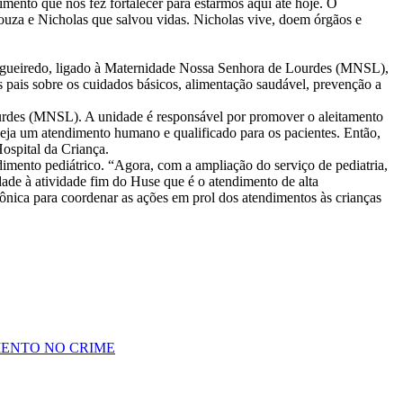
imento que nos fez fortalecer para estarmos aqui até hoje. O
Souza e Nicholas que salvou vidas. Nicholas vive, doem órgãos e
igueiredo, ligado à Maternidade Nossa Senhora de Lourdes (MNSL),
s pais sobre os cuidados básicos, alimentação saudável, prevenção a
des (MNSL). A unidade é responsável por promover o aleitamento
e seja um atendimento humano e qualificado para os pacientes. Então,
ospital da Criança.
dimento pediátrico. “Agora, com a ampliação do serviço de pediatria,
ade à atividade fim do Huse que é o atendimento de alta
ica para coordenar as ações em prol dos atendimentos às crianças
MENTO NO CRIME