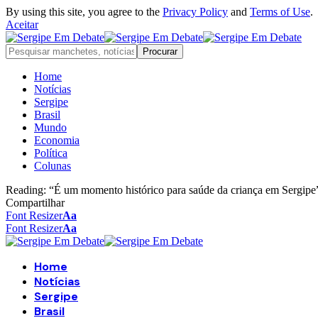
By using this site, you agree to the
Privacy Policy
and
Terms of Use
.
Aceitar
Home
Notícias
Sergipe
Brasil
Mundo
Economia
Política
Colunas
Reading:
“É um momento histórico para saúde da criança em Sergipe”
Compartilhar
Font Resizer
Aa
Font Resizer
Aa
Home
Notícias
Sergipe
Brasil