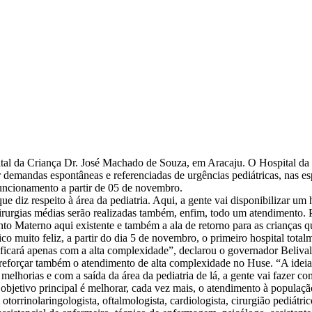
al da Criança Dr. José Machado de Souza, em Aracaju. O Hospital da 
r demandas espontâneas e referenciadas de urgências pediátricas, nas es
funcionamento a partir de 05 de novembro.
e diz respeito à área da pediatria. Aqui, a gente vai disponibilizar um
irurgias médias serão realizadas também, enfim, todo um atendimento. Po
to Materno aqui existente e também a ala de retorno para as crianças
co muito feliz, a partir do dia 5 de novembro, o primeiro hospital tota
 ficará apenas com a alta complexidade”, declarou o governador Beliva
 reforçar também o atendimento de alta complexidade no Huse. “A ideia
melhorias e com a saída da área da pediatria de lá, a gente vai fazer 
bjetivo principal é melhorar, cada vez mais, o atendimento à população
orrinolaringologista, oftalmologista, cardiologista, cirurgião pediátrico