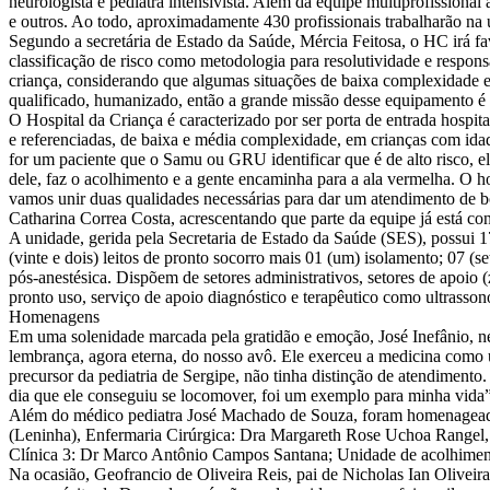
neurologista e pediatra intensivista. Além da equipe multiprofissional 
e outros. Ao todo, aproximadamente 430 profissionais trabalharão na u
Segundo a secretária de Estado da Saúde, Mércia Feitosa, o HC irá fa
classificação de risco como metodologia para resolutividade e respon
criança, considerando que algumas situações de baixa complexidade el
qualificado, humanizado, então a grande missão desse equipamento é r
O Hospital da Criança é caracterizado por ser porta de entrada hospi
e referenciadas, de baixa e média complexidade, em crianças com idad
for um paciente que o Samu ou GRU identificar que é de alto risco, el
dele, faz o acolhimento e a gente encaminha para a ala vermelha. O h
vamos unir duas qualidades necessárias para dar um atendimento de bo
Catharina Correa Costa, acrescentando que parte da equipe já está con
A unidade, gerida pela Secretaria de Estado da Saúde (SES), possui 17
(vinte e dois) leitos de pronto socorro mais 01 (um) isolamento; 07 (set
pós-anestésica. Dispõem de setores administrativos, setores de apoio (z
pronto uso, serviço de apoio diagnóstico e terapêutico como ultrassonogr
Homenagens
Em uma solenidade marcada pela gratidão e emoção, José Inefânio, n
lembrança, agora eterna, do nosso avô. Ele exerceu a medicina com
precursor da pediatria de Sergipe, não tinha distinção de atendiment
dia que ele conseguiu se locomover, foi um exemplo para minha vida”
Além do médico pediatra José Machado de Souza, foram homenageadas
(Leninha), Enfermaria Cirúrgica: Dra Margareth Rose Uchoa Rangel, 
Clínica 3: Dr Marco Antônio Campos Santana; Unidade de acolhimento
Na ocasião, Geofrancio de Oliveira Reis, pai de Nicholas Ian Oliveir