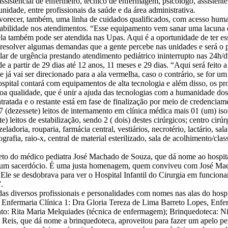
assistencial de enfermeiro, técnico de enfermagem, psicólogo, assistente s
nidade, entre profissionais da saúde e da área administrativa.
vorecer, também, uma linha de cuidados qualificados, com acesso humani
sabilidade nos atendimentos. “Esse equipamento vem sanar uma lacuna que
a também pode ser atendida nas Upas. Aqui é a oportunidade de ter ess
esolver algumas demandas que a gente percebe nas unidades e será o pr
talar de urgência prestando atendimento pediátrico ininterrupto nas 24h
e a partir de 29 dias até 12 anos, 11 meses e 29 dias. “Aqui será feito
e já vai ser direcionado para a ala vermelha, caso o contrário, se for 
ospital contará com equipamentos de alta tecnologia e além disso, os p
a qualidade, que é unir a ajuda das tecnologias com a humanidade dos 
tratada e o restante está em fase de finalização por meio de credenciam
 (dezessete) leitos de internamento em clínica médica mais 01 (um) isola
e) leitos de estabilização, sendo 2 ( dois) destes cirúrgicos; centro cirú
eladoria, rouparia, farmácia central, vestiários, necrotério, lactário, sa
afia, raio-x, central de material esterilizado, sala de acolhimento/classi
eto do médico pediatra José Machado de Souza, que dá nome ao hospit
o um sacerdócio. É uma justa homenagem, quem conviveu com José Mac
o. Ele se desdobrava para ver o Hospital Infantil do Cirurgia em funci
.
 diversos profissionais e personalidades com nomes nas alas do hospi
Enfermaria Clínica 1: Dra Gloria Tereza de Lima Barreto Lopes, Enfer
: Rita Maria Melquiades (técnica de enfermagem); Brinquedoteca: Nic
a Reis, que dá nome a brinquedoteca, aproveitou para fazer um apelo p