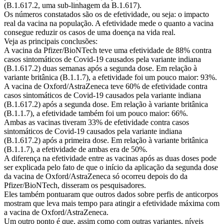
(B.1.617.2, uma sub-linhagem da B.1.617).
Os números constatados são os de efetividade, ou seja: o impacto
real da vacina na população. A efetividade mede o quanto a vacina
consegue reduzir os casos de uma doença na vida real.
Veja as principais conclusões:
A vacina da Pfizer/BioNTech teve uma efetividade de 88% contra
casos sintomáticos de Covid-19 causados pela variante indiana
(B.1.617.2) duas semanas após a segunda dose. Em relação à
variante britânica (B.1.1.7), a efetividade foi um pouco maior: 93%.
A vacina de Oxford/AstraZeneca teve 60% de efetividade contra
casos sintomáticos de Covid-19 causados pela variante indiana
(B.1.617.2) após a segunda dose. Em relação à variante britânica
(B.1.1.7), a efetividade também foi um pouco maior: 66%.
Ambas as vacinas tiveram 33% de efetividade contra casos
sintomáticos de Covid-19 causados pela variante indiana
(B.1.617.2) após a primeira dose. Em relação à variante britânica
(B.1.1.7), a efetividade de ambas era de 50%.
A diferença na efetividade entre as vacinas após as duas doses pode
ser explicada pelo fato de que o início da aplicação da segunda dose
da vacina de Oxford/AstraZeneca só ocorreu depois do da
Pfizer/BioNTech, disseram os pesquisadores.
Eles também pontuaram que outros dados sobre perfis de anticorpos
mostram que leva mais tempo para atingir a efetividade máxima com
a vacina de Oxford/AstraZeneca.
Um outro ponto é que, assim como com outras variantes, níveis