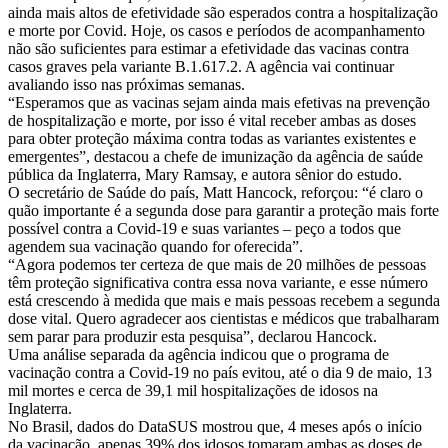
ainda mais altos de efetividade são esperados contra a hospitalização
e morte por Covid. Hoje, os casos e períodos de acompanhamento
não são suficientes para estimar a efetividade das vacinas contra
casos graves pela variante B.1.617.2. A agência vai continuar
avaliando isso nas próximas semanas.
“Esperamos que as vacinas sejam ainda mais efetivas na prevenção
de hospitalização e morte, por isso é vital receber ambas as doses
para obter proteção máxima contra todas as variantes existentes e
emergentes”, destacou a chefe de imunização da agência de saúde
pública da Inglaterra, Mary Ramsay, e autora sênior do estudo.
O secretário de Saúde do país, Matt Hancock, reforçou: “é claro o
quão importante é a segunda dose para garantir a proteção mais forte
possível contra a Covid-19 e suas variantes – peço a todos que
agendem sua vacinação quando for oferecida”.
“Agora podemos ter certeza de que mais de 20 milhões de pessoas
têm proteção significativa contra essa nova variante, e esse número
está crescendo à medida que mais e mais pessoas recebem a segunda
dose vital. Quero agradecer aos cientistas e médicos que trabalharam
sem parar para produzir esta pesquisa”, declarou Hancock.
Uma análise separada da agência indicou que o programa de
vacinação contra a Covid-19 no país evitou, até o dia 9 de maio, 13
mil mortes e cerca de 39,1 mil hospitalizações de idosos na
Inglaterra.
No Brasil, dados do DataSUS mostrou que, 4 meses após o início
da vacinação, apenas 39% dos idosos tomaram ambas as doses de