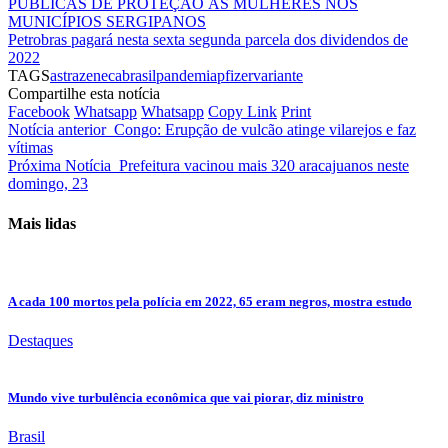
PÚBLICAS DE PROTEÇÃO ÀS MULHERES NOS
MUNICÍPIOS SERGIPANOS
Petrobras pagará nesta sexta segunda parcela dos dividendos de
2022
TAGS
astrazeneca
brasil
pandemia
pfizer
variante
Compartilhe esta notícia
Facebook
Whatsapp
Whatsapp
Copy Link
Print
Notícia anterior
Congo: Erupção de vulcão atinge vilarejos e faz
vítimas
Próxima Notícia
Prefeitura vacinou mais 320 aracajuanos neste
domingo, 23
Mais lidas
A cada 100 mortos pela polícia em 2022, 65 eram negros, mostra estudo
Destaques
Mundo vive turbulência econômica que vai piorar, diz ministro
Brasil