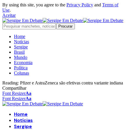
By using this site, you agree to the
Privacy Policy
and
Terms of
Use
.
Aceitar
Home
Notícias
Sergipe
Brasil
Mundo
Economia
Política
Colunas
Reading:
Pfizer e AstraZeneca são efetivas contra variante indiana
Compartilhar
Font Resizer
Aa
Font Resizer
Aa
Home
Notícias
Sergipe