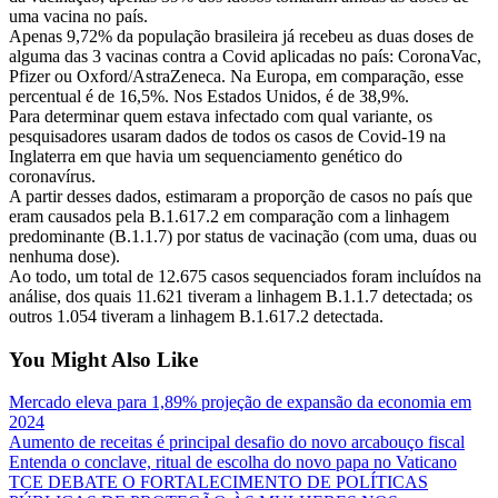
uma vacina no país.
Apenas 9,72% da população brasileira já recebeu as duas doses de
alguma das 3 vacinas contra a Covid aplicadas no país: CoronaVac,
Pfizer ou Oxford/AstraZeneca. Na Europa, em comparação, esse
percentual é de 16,5%. Nos Estados Unidos, é de 38,9%.
Para determinar quem estava infectado com qual variante, os
pesquisadores usaram dados de todos os casos de Covid-19 na
Inglaterra em que havia um sequenciamento genético do
coronavírus.
A partir desses dados, estimaram a proporção de casos no país que
eram causados pela B.1.617.2 em comparação com a linhagem
predominante (B.1.1.7) por status de vacinação (com uma, duas ou
nenhuma dose).
Ao todo, um total de 12.675 casos sequenciados foram incluídos na
análise, dos quais 11.621 tiveram a linhagem B.1.1.7 detectada; os
outros 1.054 tiveram a linhagem B.1.617.2 detectada.
You Might Also Like
Mercado eleva para 1,89% projeção de expansão da economia em
2024
Aumento de receitas é principal desafio do novo arcabouço fiscal
Entenda o conclave, ritual de escolha do novo papa no Vaticano
TCE DEBATE O FORTALECIMENTO DE POLÍTICAS