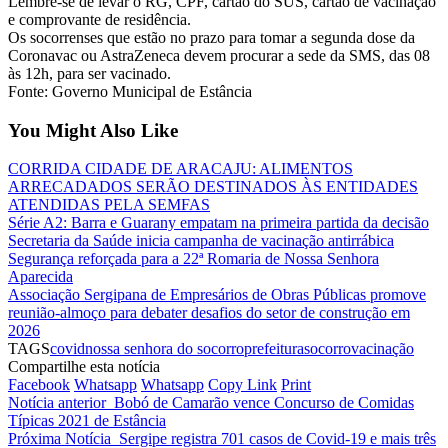
Lembre-se de levar o RG, CPF, cartão do SUS, cartão de vacinação
e comprovante de residência.
Os socorrenses que estão no prazo para tomar a segunda dose da
Coronavac ou AstraZeneca devem procurar a sede da SMS, das 08
às 12h, para ser vacinado.
Fonte: Governo Municipal de Estância
You Might Also Like
CORRIDA CIDADE DE ARACAJU: ALIMENTOS
ARRECADADOS SERÃO DESTINADOS ÀS ENTIDADES
ATENDIDAS PELA SEMFAS
Série A2: Barra e Guarany empatam na primeira partida da decisão
Secretaria da Saúde inicia campanha de vacinação antirrábica
Segurança reforçada para a 22ª Romaria de Nossa Senhora
Aparecida
Associação Sergipana de Empresários de Obras Públicas promove
reunião-almoço para debater desafios do setor de construção em
2026
TAGS
covid
nossa senhora do socorro
prefeitura
socorro
vacinação
Compartilhe esta notícia
Facebook
Whatsapp
Whatsapp
Copy Link
Print
Notícia anterior
Bobó de Camarão vence Concurso de Comidas
Típicas 2021 de Estância
Próxima Notícia
Sergipe registra 701 casos de Covid-19 e mais três