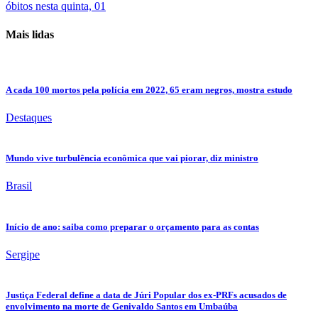
óbitos nesta quinta, 01
Mais lidas
A cada 100 mortos pela polícia em 2022, 65 eram negros, mostra estudo
Destaques
Mundo vive turbulência econômica que vai piorar, diz ministro
Brasil
Início de ano: saiba como preparar o orçamento para as contas
Sergipe
Justiça Federal define a data de Júri Popular dos ex-PRFs acusados de
envolvimento na morte de Genivaldo Santos em Umbaúba