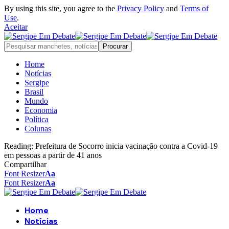
By using this site, you agree to the
Privacy Policy
and
Terms of
Use
.
Aceitar
Home
Notícias
Sergipe
Brasil
Mundo
Economia
Política
Colunas
Reading:
Prefeitura de Socorro inicia vacinação contra a Covid-19
em pessoas a partir de 41 anos
Compartilhar
Font Resizer
Aa
Font Resizer
Aa
Home
Notícias