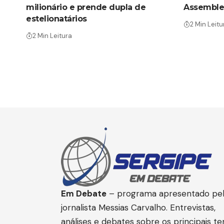
milionário e prende dupla de
Assemblei
estelionatários
2 Min Leitu
2 Min Leitura
Em Debate
– programa apresentado pe
jornalista Messias Carvalho. Entrevistas,
análises e debates sobre os principais t