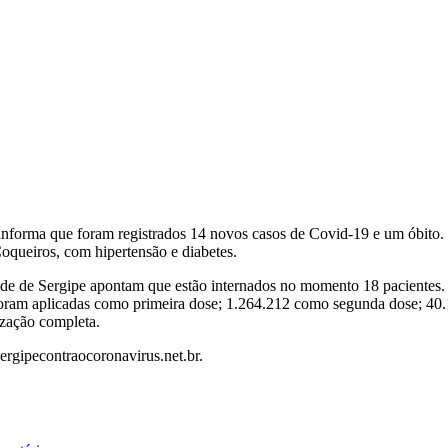
informa que foram registrados 14 novos casos de Covid-19 e um óbito. 
oqueiros, com hipertensão e diabetes.
de de Sergipe apontam que estão internados no momento 18 pacientes. S
foram aplicadas como primeira dose; 1.264.212 como segunda dose; 40.
zação completa.
rgipecontraocoronavirus.net.br.