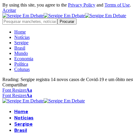
By using this site, you agree to the
Privacy Policy
and
Terms of Use
.
Aceitar
Home
Notícias
Sergipe
Brasil
Mundo
Economia
Política
Colunas
Reading:
Sergipe registra 14 novos casos de Covid-19 e um óbito nest
Compartilhar
Font Resizer
Aa
Font Resizer
Aa
Home
Notícias
Sergipe
Brasil