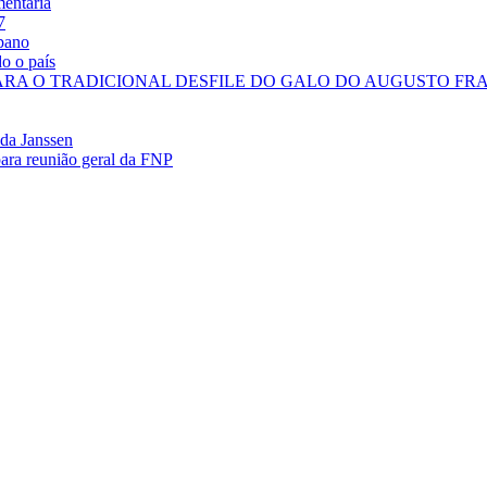
mentária
7
ipano
o o país
PARA O TRADICIONAL DESFILE DO GALO DO AUGUSTO FR
 da Janssen
para reunião geral da FNP