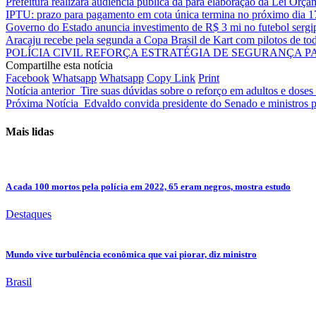
Prefeitura realizará audiência pública da para elaboração da Lei Orça
IPTU: prazo para pagamento em cota única termina no próximo dia 1
Governo do Estado anuncia investimento de R$ 3 mi no futebol serg
Aracaju recebe pela segunda a Copa Brasil de Kart com pilotos de tod
POLÍCIA CIVIL REFORÇA ESTRATÉGIA DE SEGURANÇA 
Compartilhe esta notícia
Facebook
Whatsapp
Whatsapp
Copy Link
Print
Notícia anterior
Tire suas dúvidas sobre o reforço em adultos e doses
Próxima Notícia
Edvaldo convida presidente do Senado e ministros 
Mais lidas
A cada 100 mortos pela polícia em 2022, 65 eram negros, mostra estudo
Destaques
Mundo vive turbulência econômica que vai piorar, diz ministro
Brasil