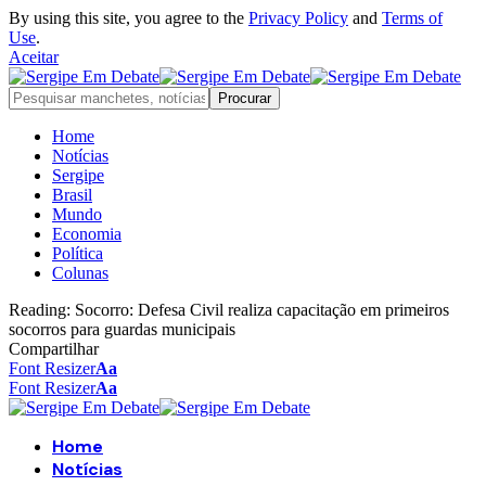
By using this site, you agree to the
Privacy Policy
and
Terms of
Use
.
Aceitar
Home
Notícias
Sergipe
Brasil
Mundo
Economia
Política
Colunas
Reading:
Socorro: Defesa Civil realiza capacitação em primeiros
socorros para guardas municipais
Compartilhar
Font Resizer
Aa
Font Resizer
Aa
Home
Notícias