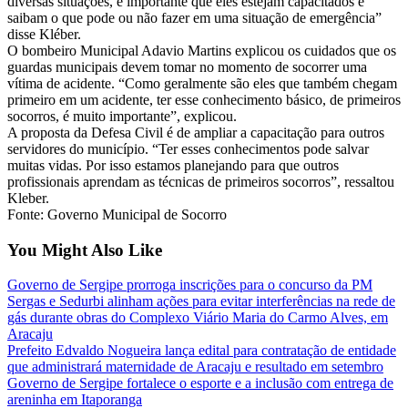
diversas situações, é importante que eles estejam capacitados e
saibam o que pode ou não fazer em uma situação de emergência”
disse Kléber.
O bombeiro Municipal Adavio Martins explicou os cuidados que os
guardas municipais devem tomar no momento de socorrer uma
vítima de acidente. “Como geralmente são eles que também chegam
primeiro em um acidente, ter esse conhecimento básico, de primeiros
socorros, é muito importante”, explicou.
A proposta da Defesa Civil é de ampliar a capacitação para outros
servidores do município. “Ter esses conhecimentos pode salvar
muitas vidas. Por isso estamos planejando para que outros
profissionais aprendam as técnicas de primeiros socorros”, ressaltou
Kleber.
Fonte: Governo Municipal de Socorro
You Might Also Like
Governo de Sergipe prorroga inscrições para o concurso da PM
Sergas e Sedurbi alinham ações para evitar interferências na rede de
gás durante obras do Complexo Viário Maria do Carmo Alves, em
Aracaju
Prefeito Edvaldo Nogueira lança edital para contratação de entidade
que administrará maternidade de Aracaju e resultado em setembro
Governo de Sergipe fortalece o esporte e a inclusão com entrega de
areninha em Itaporanga