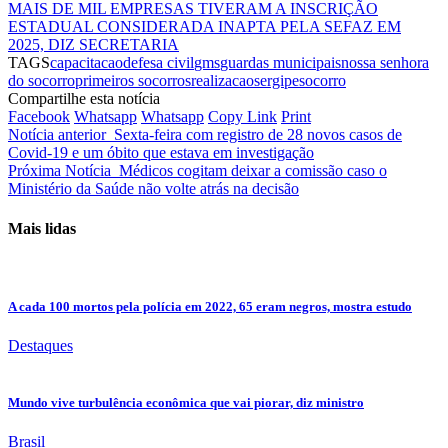
MAIS DE MIL EMPRESAS TIVERAM A INSCRIÇÃO
ESTADUAL CONSIDERADA INAPTA PELA SEFAZ EM
2025, DIZ SECRETARIA
TAGS
capacitacao
defesa civil
gms
guardas municipais
nossa senhora
do socorro
primeiros socorros
realizacao
sergipe
socorro
Compartilhe esta notícia
Facebook
Whatsapp
Whatsapp
Copy Link
Print
Notícia anterior
Sexta-feira com registro de 28 novos casos de
Covid-19 e um óbito que estava em investigação
Próxima Notícia
Médicos cogitam deixar a comissão caso o
Ministério da Saúde não volte atrás na decisão
Mais lidas
A cada 100 mortos pela polícia em 2022, 65 eram negros, mostra estudo
Destaques
Mundo vive turbulência econômica que vai piorar, diz ministro
Brasil